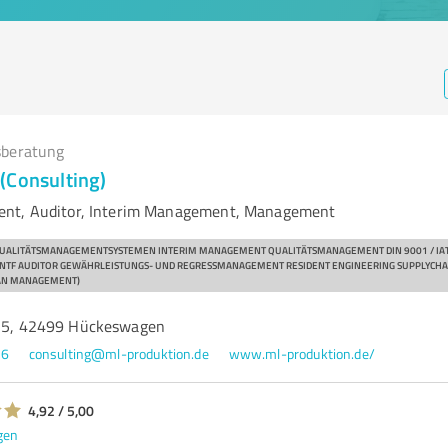
beratung
(Consulting)
nt, Auditor, Interim Management, Management
UALITÄTSMANAGEMENTSYSTEMEN INTERIM MANAGEMENT QUALITÄTSMANAGEMENT DIN 9001 / IATF
6.3 NTF AUDITOR GEWÄHRLEISTUNGS- UND REGRESSMANAGEMENT RESIDENT ENGINEERING SUPPLY
AN MANAGEMENT)
e 5, 42499 Hückeswagen
86
consulting@ml-produktion.de
www.ml-produktion.de/
4,92 / 5,00
gen