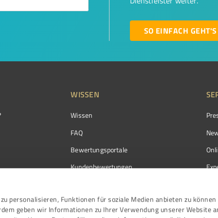
Dienstleister weiter.
SO EINFACH GEHT'S
WISSEN
SE
?
Wissen
Pre
FAQ
New
Bewertungsportale
Onl
Kundenbewertungen
Exp
Kundenzufriedenheit
Exp
zu personalisieren, Funktionen für soziale Medien anbieten zu können 
Bewertungs­richtlinien
erdem geben wir Informationen zu Ihrer Verwendung unserer Website a