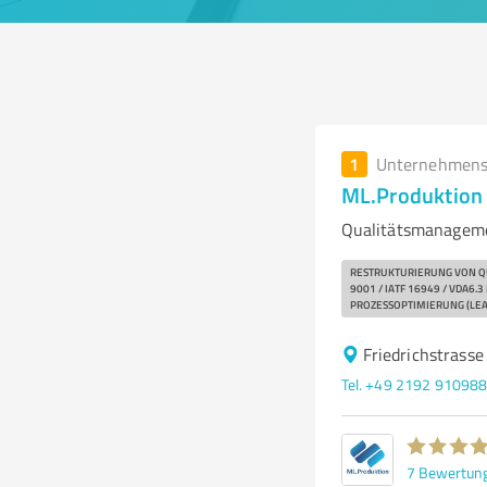
1
Unternehmens
ML.Produktion 
Qualitätsmanageme
RESTRUKTURIERUNG VON Q
9001 / IATF 16949 / VDA
PROZESSOPTIMIERUNG (LE
Friedrichstrass
Tel. +49 2192 91098
7
Bewertun