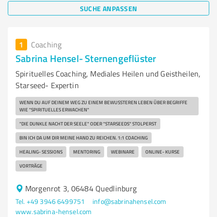
SUCHE ANPASSEN
1
Coaching
Sabrina Hensel- Sternengeflüster
Spirituelles Coaching, Mediales Heilen und Geistheilen,
Starseed- Expertin
WENN DU AUF DEINEM WEG ZU EINEM BEWUSSTEREN LEBEN ÜBER BEGRIFFE
WIE "SPIRITUELLES ERWACHEN"
"DIE DUNKLE NACHT DER SEELE" ODER "STARSEEDS" STOLPERST
BIN ICH DA UM DIR MEINE HAND ZU REICHEN. 1:1 COACHING
HEALING- SESSIONS
MENTORING
WEBINARE
ONLINE- KURSE
VORTRÄGE
Morgenrot 3, 06484 Quedlinburg
Tel. +49 3946 6499751
info@sabrinahensel.com
www.sabrina-hensel.com