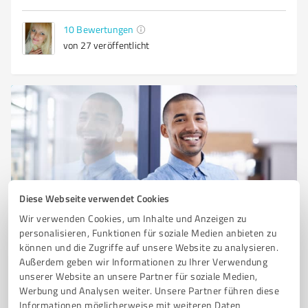
10
Bewertungen
von 27 veröffentlicht
Diese Webseite verwendet Cookies
Sie möchten auch hier gelistet werden?
Wir verwenden Cookies, um Inhalte und Anzeigen zu
personalisieren, Funktionen für soziale Medien anbieten zu
Registrieren Sie sich jetzt und werden Sie ein von
können und die Zugriffe auf unsere Website zu analysieren.
Kunden empfohlener ProvenExpert!
Außerdem geben wir Informationen zu Ihrer Verwendung
unserer Website an unsere Partner für soziale Medien,
Werbung und Analysen weiter. Unsere Partner führen diese
Informationen möglicherweise mit weiteren Daten