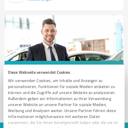
Sie möchten auch hier gelistet werden?
Diese Webseite verwendet Cookies
Registrieren Sie sich jetzt und werden Sie ein von
Wir verwenden Cookies, um Inhalte und Anzeigen zu
personalisieren, Funktionen für soziale Medien anbieten zu
Kunden empfohlener ProvenExpert!
können und die Zugriffe auf unsere Website zu analysieren.
Außerdem geben wir Informationen zu Ihrer Verwendung
unserer Website an unsere Partner für soziale Medien,
1
Werbung und Analysen weiter. Unsere Partner führen diese
Informationen möglicherweise mit weiteren Daten
zusammen, die Sie ihnen bereitgestellt haben oder die sie im