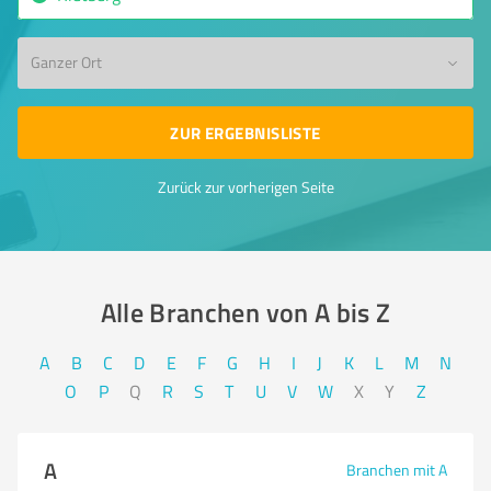
Ganzer Ort
ZUR ERGEBNISLISTE
Zurück zur vorherigen Seite
Alle Branchen von A bis Z​
A
B
C
D
E
F
G
H
I
J
K
L
M
N
O
P
Q
R
S
T
U
V
W
X
Y
Z
A
Branchen mit A