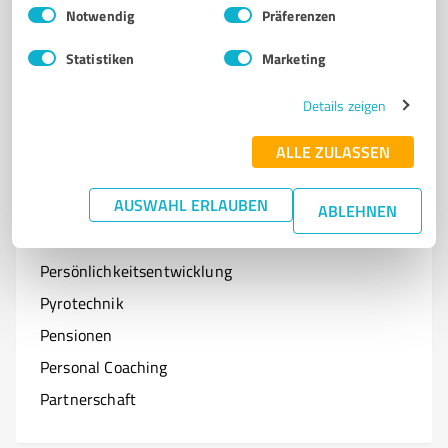
Einwilligungsauswahl
Impressum
|
Datenschutzbestimmungen
Notwendig
Präferenzen
Optiker
Statistiken
Marketing
Onlineshops
Organisationen & Verbände
Details zeigen
Online-Kurse
ALLE ZULASSEN
AUSWAHL ERLAUBEN
ABLEHNEN
P
Branchen mit P
Persönlichkeitsentwicklung
Pyrotechnik
Pensionen
Personal Coaching
Partnerschaft