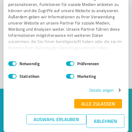
personalisieren, Funktionen für soziale Medien anbieten zu
können und die Zugriffe auf unsere Website zu analysieren.
Außerdem geben wir Informationen zu Ihrer Verwendung
unserer Website an unsere Partner für soziale Medien,
Werbung und Analysen weiter. Unsere Partner führen diese
Sie möchten auch hier gelistet werden?
Informationen möglicherweise mit weiteren Daten
zusammen, die Sie ihnen bereitgestellt haben oder die sie im
Registrieren Sie sich jetzt und werden Sie ein von
Rahmen Ihrer Nutzung der Dienste gesammelt haben.
Kunden empfohlener ProvenExpert!
Einwilligungsauswahl
Impressum
|
Datenschutzbestimmungen
Notwendig
Präferenzen
1
Statistiken
Marketing
Details zeigen
Keine Zeit für lange Recherchen und E-
ALLE ZULASSEN
Mails? Jetzt Angebote empfangen!
AUSWAHL ERLAUBEN
ABLEHNEN
Lassen Sie sich einfach von passenden Experten in Ihrer