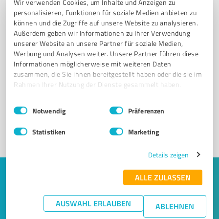
Wir verwenden Cookies, um Inhalte und Anzeigen zu
personalisieren, Funktionen für soziale Medien anbieten zu
können und die Zugriffe auf unsere Website zu analysieren.
Außerdem geben wir Informationen zu Ihrer Verwendung
unserer Website an unsere Partner für soziale Medien,
Werbung und Analysen weiter. Unsere Partner führen diese
Informationen möglicherweise mit weiteren Daten
Sie möchten auch hier gelistet werden?
zusammen, die Sie ihnen bereitgestellt haben oder die sie im
Rahmen Ihrer Nutzung der Dienste gesammelt haben.
Registrieren Sie sich jetzt und werden Sie ein von
Kunden empfohlener ProvenExpert!
Einwilligungsauswahl
Impressum
|
Datenschutzbestimmungen
Notwendig
Präferenzen
Statistiken
Marketing
1
Details zeigen
ALLE ZULASSEN
Keine Zeit für lange Recherchen und E-
Mails? Jetzt Angebote empfangen!
AUSWAHL ERLAUBEN
ABLEHNEN
Lassen Sie sich einfach von passenden Experten in Ihrer