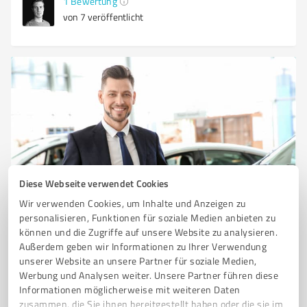
1
Bewertung
von 7 veröffentlicht
Diese Webseite verwendet Cookies
Sie möchten auch hier gelistet werden?
Wir verwenden Cookies, um Inhalte und Anzeigen zu
Registrieren Sie sich jetzt und werden Sie ein von
personalisieren, Funktionen für soziale Medien anbieten zu
Kunden empfohlener ProvenExpert!
können und die Zugriffe auf unsere Website zu analysieren.
Außerdem geben wir Informationen zu Ihrer Verwendung
unserer Website an unsere Partner für soziale Medien,
Werbung und Analysen weiter. Unsere Partner führen diese
1
Informationen möglicherweise mit weiteren Daten
zusammen, die Sie ihnen bereitgestellt haben oder die sie im