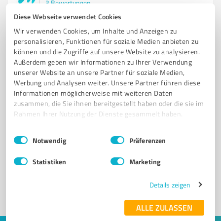
3
Bewertungen
Diese Webseite verwendet Cookies
Wir verwenden Cookies, um Inhalte und Anzeigen zu
personalisieren, Funktionen für soziale Medien anbieten zu
können und die Zugriffe auf unsere Website zu analysieren.
Außerdem geben wir Informationen zu Ihrer Verwendung
unserer Website an unsere Partner für soziale Medien,
Werbung und Analysen weiter. Unsere Partner führen diese
Informationen möglicherweise mit weiteren Daten
zusammen, die Sie ihnen bereitgestellt haben oder die sie im
Rahmen Ihrer Nutzung der Dienste gesammelt haben.
Sie möchten auch hier gelistet werden?
Einwilligungsauswahl
Impressum
|
Datenschutzbestimmungen
Notwendig
Präferenzen
Registrieren Sie sich jetzt und werden Sie ein von
Kunden empfohlener ProvenExpert!
Statistiken
Marketing
Details zeigen
1
ALLE ZULASSEN