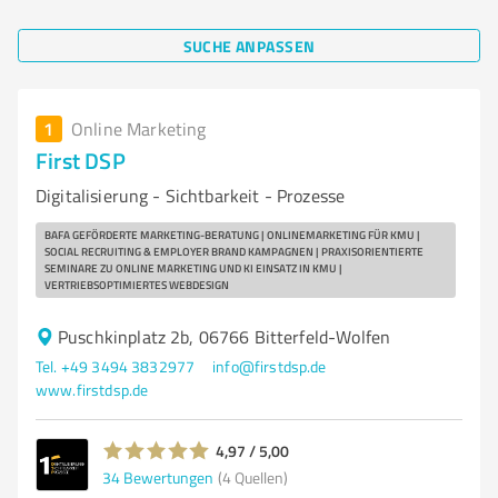
SUCHE ANPASSEN
1
Online Marketing
First DSP
Digitalisierung - Sichtbarkeit - Prozesse
BAFA GEFÖRDERTE MARKETING-BERATUNG | ONLINEMARKETING FÜR KMU |
SOCIAL RECRUITING & EMPLOYER BRAND KAMPAGNEN | PRAXISORIENTIERTE
SEMINARE ZU ONLINE MARKETING UND KI EINSATZ IN KMU |
VERTRIEBSOPTIMIERTES WEBDESIGN
Puschkinplatz 2b, 06766 Bitterfeld-Wolfen
Tel. +49 3494 3832977
info@firstdsp.de
www.firstdsp.de
4,97 / 5,00
34
Bewertungen
(4 Quellen)