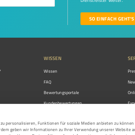
Dienstleister weiter.
SO EINFACH GEHT'S
WISSEN
SE
?
Wissen
Pre
FAQ
New
Bewertungsportale
Onl
Kundenbewertungen
Exp
Kundenzufriedenheit
Exp
zu personalisieren, Funktionen für soziale Medien anbieten zu können 
Bewertungs­richtlinien
erdem geben wir Informationen zu Ihrer Verwendung unserer Website a