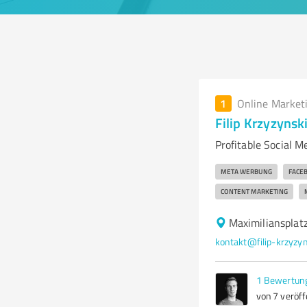
1
Online Market
Filip Krzyzyns
Profitable Social
META WERBUNG
FACE
CONTENT MARKETING
Maximiliansplat
kontakt@filip-krzyzy
1
Bewertun
von 7 veröff