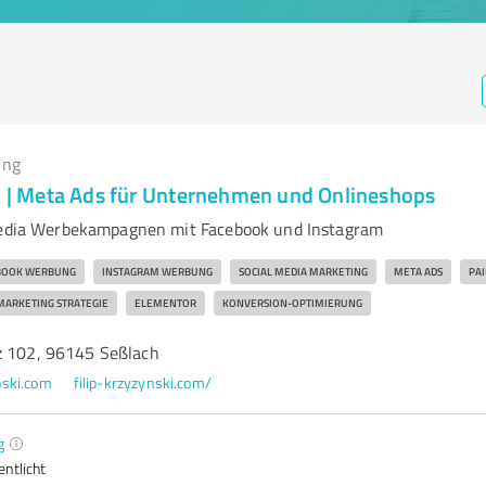
ing
ki | Meta Ads für Unternehmen und Onlineshops
 Media Werbekampagnen mit Facebook und Instagram
BOOK WERBUNG
INSTAGRAM WERBUNG
SOCIAL MEDIA MARKETING
META ADS
PAI
MARKETING STRATEGIE
ELEMENTOR
KONVERSION-OPTIMIERUNG
z 102, 96145 Seßlach
nski.com
filip-krzyzynski.com/
g
entlicht