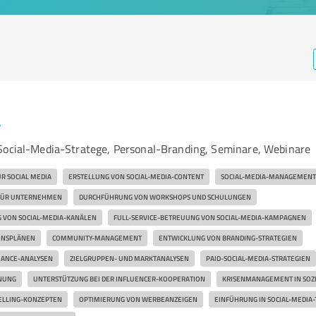
r
Social-Media-Stratege, Personal-Branding, Seminare, Webinare
R SOCIAL MEDIA
ERSTELLUNG VON SOCIAL-MEDIA-CONTENT
SOCIAL-MEDIA-MANAGEMENT
 FÜR UNTERNEHMEN
DURCHFÜHRUNG VON WORKSHOPS UND SCHULUNGEN
 VON SOCIAL-MEDIA-KANÄLEN
FULL-SERVICE-BETREUUNG VON SOCIAL-MEDIA-KAMPAGNEN
ONSPLÄNEN
COMMUNITY-MANAGEMENT
ENTWICKLUNG VON BRANDING-STRATEGIEN
ANCE-ANALYSEN
ZIELGRUPPEN- UND MARKTANALYSEN
PAID-SOCIAL-MEDIA-STRATEGIEN
NUNG
UNTERSTÜTZUNG BEI DER INFLUENCER-KOOPERATION
KRISENMANAGEMENT IN SOZ
ELLING-KONZEPTEN
OPTIMIERUNG VON WERBEANZEIGEN
EINFÜHRUNG IN SOCIAL-MEDIA-