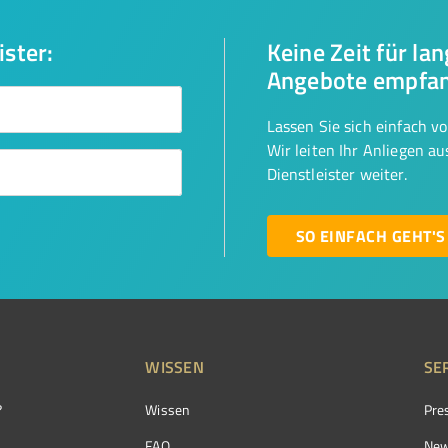
ister:
Keine Zeit für la
Angebote empfa
Lassen Sie sich einfach v
Wir leiten Ihr Anliegen a
Dienstleister weiter.
SO EINFACH GEHT'S
WISSEN
SE
?
Wissen
Pre
FAQ
New