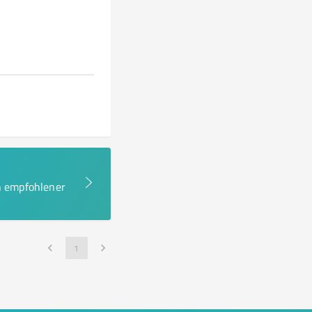
en empfohlener
1