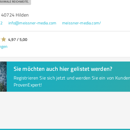
AXIMALE REICHWEITE.
, 40724 Hilden
72
info@meissner-media.com
meissner-media.com/
4,97 / 5,00
ngen
Sie möchten auch hier gelistet werden?
Registrieren Sie sich jetzt und werden Sie ein von Kund
ProvenExpert!