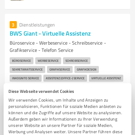
3
Dienstleistungen
BWS Giant - Virtuelle Assistenz
Büroservice - Werbeservice - Schreibservice -
Grafikservice - Telefon Service
BÜROSERVICE
WERBESERVICE
SCHREIBSERVICE
SEKRETARIATSSERVICE
GRAFIKSERVICE
GRAFIKDESIGN
INKOGNITO SERVICE
ASSISTENZ (OFFICE-) SERVICE
VIRTUELLE ASSISTENZ
NETZSERVICE
SOCIAL - MEDIA SUPPORT
SOCIAL-MEDIA MANAGER
Diese Webseite verwendet Cookies
SOCIAL- MEDIA CREATOR
WEBSITESERVICE
WEBDESIGNER
Wir verwenden Cookies, um Inhalte und Anzeigen zu
TELEFONSERVICE
personalisieren, Funktionen für soziale Medien anbieten zu
können und die Zugriffe auf unsere Website zu analysieren.
c/o Postflex #7623, Emsdettener Str. 10, 48268
Außerdem geben wir Informationen zu Ihrer Verwendung
unserer Website an unsere Partner für soziale Medien,
Greven
Werbung und Analysen weiter. Unsere Partner führen diese
Tel. +49 212 25085203