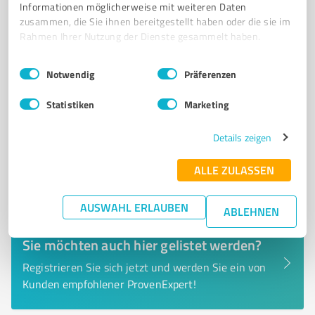
Informationen möglicherweise mit weiteren Daten
impressum@support.bws-giant.de
www.bws-giant.de/
zusammen, die Sie ihnen bereitgestellt haben oder die sie im
Rahmen Ihrer Nutzung der Dienste gesammelt haben.
0,00 / 5,00
Einwilligungsauswahl
Impressum
|
Datenschutzbestimmungen
Nicht bewertet
0
Notwendig
Präferenzen
Statistiken
Marketing
Details zeigen
ALLE ZULASSEN
AUSWAHL ERLAUBEN
ABLEHNEN
Sie möchten auch hier gelistet werden?
Registrieren Sie sich jetzt und werden Sie ein von
Kunden empfohlener ProvenExpert!