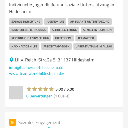
Individuelle Jugendhilfe und soziale Unterstützung in
Hildesheim
SOZIALE EINRICHTUNG
JUGENDHILFE
AMBULANTE UNTERSTÜTZUNG
INDIVIDUELLE BETREUUNG
SCHULBEGLEITUNG
SOZIALE INTEGRATION
PERSÖNLICHE ENTWICKLUNG
HILDESHEIM
TEAMARBEIT
NACHHALTIGE HILFE
FREIZEITPÄDAGOGIK
UNTERSTÜTZUNG IM ALLTAG
Lilly-Reich-Straße 5, 31137 Hildesheim
info@teamwerk-hildesheim.de
www.teamwerk-hildesheim.de/
5,00 / 5,00
8
Bewertungen
(1 Quelle)
9
Soziales Engagement