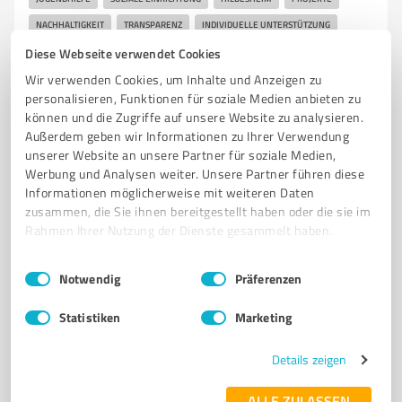
NACHHALTIGKEIT
TRANSPARENZ
INDIVIDUELLE UNTERSTÜTZUNG
KUNST UND KULTUR
VIELFALT
BERUFLICHE GLEICHSTELLUNG
Diese Webseite verwendet Cookies
SOZIALE VERANTWORTUNG
FAMILIENFÖRDERUNG
Wir verwenden Cookies, um Inhalte und Anzeigen zu
personalisieren, Funktionen für soziale Medien anbieten zu
Am Alten Wasserwerk 1, 31135 Hildesheim
können und die Zugriffe auf unsere Website zu analysieren.
Außerdem geben wir Informationen zu Ihrer Verwendung
Tel. 05121 935930
info@cluster-projekte.de
unserer Website an unsere Partner für soziale Medien,
cluster-sozialagentur.de/
Werbung und Analysen weiter. Unsere Partner führen diese
Informationen möglicherweise mit weiteren Daten
4,50 / 5,00
zusammen, die Sie ihnen bereitgestellt haben oder die sie im
Rahmen Ihrer Nutzung der Dienste gesammelt haben.
10
Bewertungen
(1 Quelle)
Einwilligungsauswahl
Impressum
|
Datenschutzbestimmungen
Notwendig
Präferenzen
7
Soziales Engagement
Statistiken
Marketing
KWABSOS e.V. Hildesheim
Details zeigen
Kommunikations-, Wohn- und Beratungszentrum für
gefährdete Menschen in Hildeshei
ALLE ZULASSEN