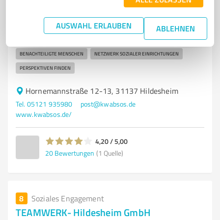
GEMEINNÜTZIGE EINRICHTUNG
JUGENDHILFE
HILDESHEIM
AUSWAHL ERLAUBEN
SOZIALE UNTERSTÜTZUNG
LEBENSHILFE
EIGENVERANTWORTUNG
ABLEHNEN
GRUPPENARBEIT
EINZELFALLHILFE
BERATUNG
BENACHTEILIGTE MENSCHEN
NETZWERK SOZIALER EINRICHTUNGEN
PERSPEKTIVEN FINDEN
Hornemannstraße 12-13, 31137 Hildesheim
Tel. 05121 935980
post@kwabsos.de
www.kwabsos.de/
4,20 / 5,00
20
Bewertungen
(1 Quelle)
8
Soziales Engagement
TEAMWERK- Hildesheim GmbH