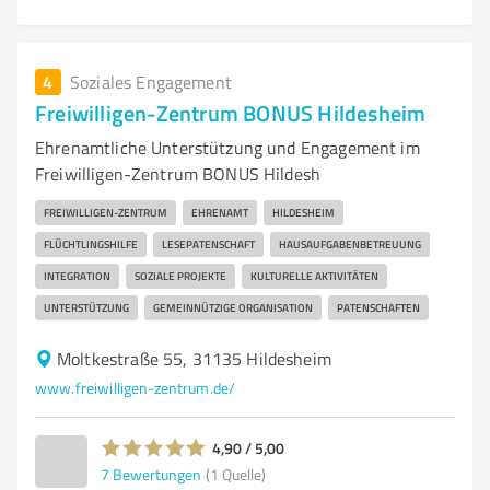
4
Soziales Engagement
Freiwilligen-Zentrum BONUS Hildesheim
Ehrenamtliche Unterstützung und Engagement im
Freiwilligen-Zentrum BONUS Hildesh
FREIWILLIGEN-ZENTRUM
EHRENAMT
HILDESHEIM
FLÜCHTLINGSHILFE
LESEPATENSCHAFT
HAUSAUFGABENBETREUUNG
INTEGRATION
SOZIALE PROJEKTE
KULTURELLE AKTIVITÄTEN
UNTERSTÜTZUNG
GEMEINNÜTZIGE ORGANISATION
PATENSCHAFTEN
Moltkestraße 55, 31135 Hildesheim
www.freiwilligen-zentrum.de/
4,90 / 5,00
7
Bewertungen
(1 Quelle)