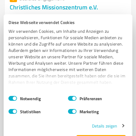
Christliches Missionszentrum e.V.
Christliches Missionszentrum e.V. - Hilfe und
Diese Webseite verwendet Cookies
Unterstützung in Blomberg
Wir verwenden Cookies, um Inhalte und Anzeigen zu
CHRISTLICHES MISSIONSZENTRUM
BLOMBERG
GEFÄHRDETENHILFE
personalisieren, Funktionen für soziale Medien anbieten zu
können und die Zugriffe auf unsere Website zu analysieren.
SOZIALE UNTERSTÜTZUNG
SUCHTBERATUNG
WOHNGEMEINSCHAFT
Außerdem geben wir Informationen zu Ihrer Verwendung
LEBENSHILFE
INTEGRATION
CHRISTLICHES WELTBILD
unserer Website an unsere Partner für soziale Medien,
SEELSORGERLICHE BEGLEITUNG
NÄCHSTENLIEBE
EHRENAMT
Werbung und Analysen weiter. Unsere Partner führen diese
Informationen möglicherweise mit weiteren Daten
Gaffel 536, 32825 Blomberg
zusammen, die Sie ihnen bereitgestellt haben oder die sie im
Rahmen Ihrer Nutzung der Dienste gesammelt haben.
Tel. 05235 5034220
info@gefaehrdetenhilfe-blomberg.de
www.gefaehrdetenhilfe-blomberg.de/
Einwilligungsauswahl
Impressum
|
Datenschutzbestimmungen
Notwendig
Präferenzen
5,00 / 5,00
Statistiken
Marketing
8
Bewertungen
(1 Quelle)
Details zeigen