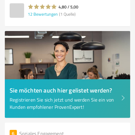
4,80 / 5,00
12
Bewertungen
(1 Quelle)
Sie möchten auch hier gelistet werden?
Registrieren Sie sich jetzt und werden Sie ein von
Kunden empfohlener ProvenExpert!
6
Soziales Engagement