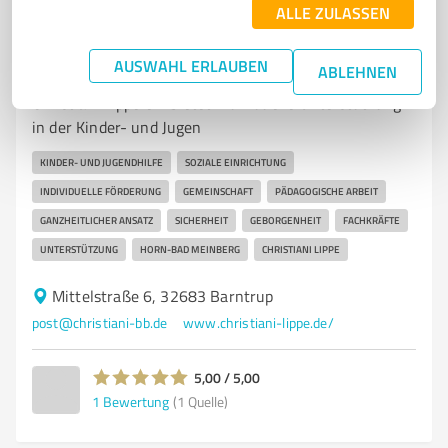
ALLE ZULASSEN
7
Soziales Engagement
Christiani Lippe eV. Jugendhilfe
AUSWAHL ERLAUBEN
Ostwestfalen
ABLEHNEN
Christiani Lippe e.V. bietet individuelle Unterstützung
in der Kinder- und Jugen
KINDER- UND JUGENDHILFE
SOZIALE EINRICHTUNG
INDIVIDUELLE FÖRDERUNG
GEMEINSCHAFT
PÄDAGOGISCHE ARBEIT
GANZHEITLICHER ANSATZ
SICHERHEIT
GEBORGENHEIT
FACHKRÄFTE
UNTERSTÜTZUNG
HORN-BAD MEINBERG
CHRISTIANI LIPPE
Mittelstraße 6, 32683 Barntrup
post@christiani-bb.de
www.christiani-lippe.de/
5,00 / 5,00
1
Bewertung
(1 Quelle)