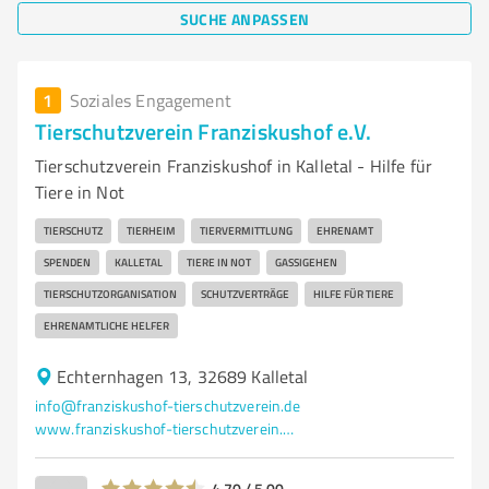
SUCHE ANPASSEN
1
Soziales Engagement
Tierschutzverein Franziskushof e.V.
Tierschutzverein Franziskushof in Kalletal - Hilfe für
Tiere in Not
TIERSCHUTZ
TIERHEIM
TIERVERMITTLUNG
EHRENAMT
SPENDEN
KALLETAL
TIERE IN NOT
GASSIGEHEN
TIERSCHUTZORGANISATION
SCHUTZVERTRÄGE
HILFE FÜR TIERE
EHRENAMTLICHE HELFER
Echternhagen 13, 32689 Kalletal
info@franziskushof-tierschutzverein.de
www.franziskushof-tierschutzverein.de/Index/index.php
4,70 / 5,00