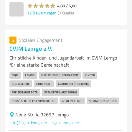
4,80 / 5,00
12
Bewertungen
(1 Quelle)
5
Soziales Engagement
CVJM Lemgo e.V.
Christliche Kinder- und Jugendarbeit im CVJM Lemgo
für eine starke Gemeinschaft
CVJM
LEMGO
CHRISTLICHE JUGENDARBEIT
KINDER
JUGENDLICHE
EHRENAMT
GLAUBENSFÖRDERUNG
FREIZEITANGEBOTE
SPENDENFINANZIERUNG
PERSÖNLICHKEITSENTWICKLUNG
GEMEINSCHAFT
SOMMERFREIZEITEN
Neue Str. 4, 32657 Lemgo
info@cvjm-lemgo.de
cvjm-lemgo.de/