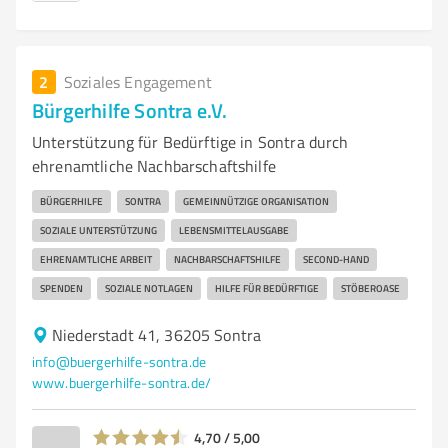
2
Soziales Engagement
Bürgerhilfe Sontra e.V.
Unterstützung für Bedürftige in Sontra durch
ehrenamtliche Nachbarschaftshilfe
BÜRGERHILFE
SONTRA
GEMEINNÜTZIGE ORGANISATION
SOZIALE UNTERSTÜTZUNG
LEBENSMITTELAUSGABE
EHRENAMTLICHE ARBEIT
NACHBARSCHAFTSHILFE
SECOND-HAND
SPENDEN
SOZIALE NOTLAGEN
HILFE FÜR BEDÜRFTIGE
STÖBEROASE
Niederstadt 41, 36205 Sontra
info@buergerhilfe-sontra.de
www.buergerhilfe-sontra.de/
4,70 / 5,00