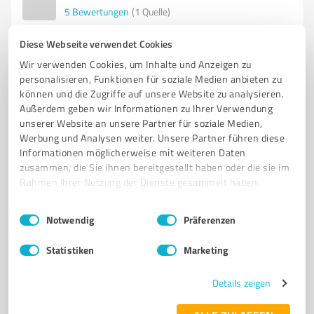
5
Bewertungen
(1 Quelle)
Diese Webseite verwendet Cookies
Wir verwenden Cookies, um Inhalte und Anzeigen zu
4
Soziales Engagement
personalisieren, Funktionen für soziale Medien anbieten zu
Holzpellets Einkaufsgemeinschaft
können und die Zugriffe auf unsere Website zu analysieren.
Außerdem geben wir Informationen zu Ihrer Verwendung
Nordhessen
unserer Website an unsere Partner für soziale Medien,
Kostengünstige und hochwertige Holzpellets für
Werbung und Analysen weiter. Unsere Partner führen diese
Nordhessen und Umgebung
Informationen möglicherweise mit weiteren Daten
zusammen, die Sie ihnen bereitgestellt haben oder die sie im
HOLZPELLETS
EINKAUFSGEMEINSCHAFT
NORDHESSEN
Rahmen Ihrer Nutzung der Dienste gesammelt haben.
WALDKAPPEL
ENPLUS
REGIONALE PRODUKTION
QUALITÄT
Einwilligungsauswahl
Impressum
|
Datenschutzbestimmungen
MITGLIEDSCHAFT
Notwendig
PREISVORTEILE
NACHHALTIGKEIT
Präferenzen
HEIZPELLETS
SERVICE
Statistiken
Marketing
Büchnerweg 2, 37284 Waldkappel
Details zeigen
info@holzpelletseinkauf-nordhessen.de
www.holzpelletseinkauf-nordhessen.de/