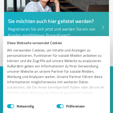
Sie möchten auch hier gelistet werden?
Registrieren Sie sich jetzt und werden Sie ein von
Kunden empfohlener ProvenExpert!
Diese Webseite verwendet Cookies
Wir verwenden Cookies, um Inhalte und Anzeigen zu
1
personalisieren, Funktionen für soziale Medien anbieten zu
können und die Zugriffe auf unsere Website zu analysieren.
Außerdem geben wir Informationen zu Ihrer Verwendung
unserer Website an unsere Partner für soziale Medien,
Werbung und Analysen weiter. Unsere Partner führen diese
Keine Zeit für lange Recherchen und E-
Informationen möglicherweise mit weiteren Daten
Mails? Jetzt Angebote empfangen!
zusammen, die Sie ihnen bereitgestellt haben oder die sie im
Rahmen Ihrer Nutzung der Dienste gesammelt haben.
Lassen Sie sich einfach von passenden Experten in Ihrer
Nähe kontaktieren! Wir leiten Ihr Anliegen aus einem
Einwilligungsauswahl
Impressum
|
Datenschutzbestimmungen
Notwendig
Präferenzen
kurzen Formular an bis zu 20 passende Dienstleister weiter.