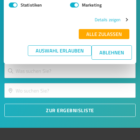
Statistiken
Marketing
SO EINFACH GEHT'S
Details zeigen
ALLE ZULASSEN
Finden Sie die beliebtesten
AUSWAHL ERLAUBEN
Dienstleister:
ABLEHNEN
ZUR ERGEBNISLISTE