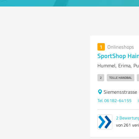
1
Onlineshops
SportShop Hai
Hummel, Erima, Pum
2
TOLLE HANDBAL
Siemensstrasse
Tel. 06182-64155
2
Bewertun
von 261 verö