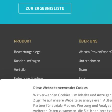
ZUR ERGEBNISLISTE
PRODUKT
ÜBER UNS
Bewertungssiegel
Warum ProvenExpert
Kundenumfragen
Unternehmen
Vorteile
Team
Enterprise Solution
Jobs
Partnerprogramm
Kundenstimmen
Diese Webseite verwendet Cookies
Wir verwenden Cookies, um Inhalte und Anzeigen 
Auszeichnungen
Kontakt
Zugriffe auf unsere Website zu analysieren. Auß
Partner für soziale Medien, Werbung und Analyse
weiteren Daten zusammen, die Sie ihnen bereitge