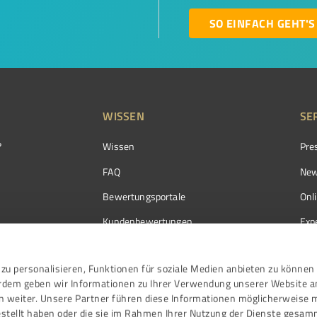
SO EINFACH GEHT'S
WISSEN
SE
?
Wissen
Pre
FAQ
New
Bewertungsportale
Onl
Kundenbewertungen
Exp
Kundenzufriedenheit
Exp
zu personalisieren, Funktionen für soziale Medien anbieten zu können 
Bewertungs­richtlinien
erdem geben wir Informationen zu Ihrer Verwendung unserer Website a
Events
n weiter. Unsere Partner führen diese Informationen möglicherweise 
stellt haben oder die sie im Rahmen Ihrer Nutzung der Dienste gesam