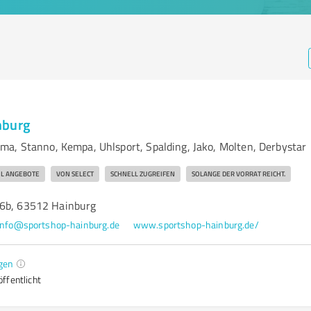
nburg
a, Stanno, Kempa, Uhlsport, Spalding, Jako, Molten, Derbystar
L ANGEBOTE
VON SELECT
SCHNELL ZUGREIFEN
SOLANGE DER VORRAT REICHT.
 6b, 63512 Hainburg
info@sportshop-hainburg.de
www.sportshop-hainburg.de/
gen
ffentlicht