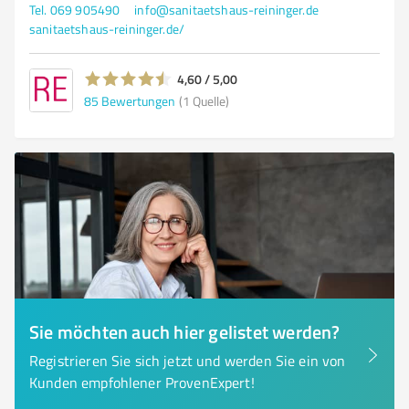
Tel. 069 905490
info@sanitaetshaus-reininger.de
sanitaetshaus-reininger.de/
4,60 / 5,00
85
Bewertungen
(1 Quelle)
Sie möchten auch hier gelistet werden?
Registrieren Sie sich jetzt und werden Sie ein von
Kunden empfohlener ProvenExpert!