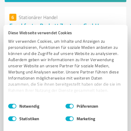
6
Stationärer Handel
Frankfurter Parkett Zentrum GmbH
Diese Webseite verwendet Cookies
Fachhandel für Bodenbeläge im Rhein-Main Gebiet -
Wir verwenden Cookies, um Inhalte und Anzeigen zu
Frankfurter Parkett Zentrum
personalisieren, Funktionen für soziale Medien anbieten zu
BODENBELÄGE
PARKETT
FACHHANDEL
MASSIVPARKETT
können und die Zugriffe auf unsere Website zu analysieren.
Außerdem geben wir Informationen zu Ihrer Verwendung
LAMINAT
KORK
VINYL
FISCHGRÄT
LANDHAUSDIELEN
unserer Website an unsere Partner für soziale Medien,
BODENPFLEGE
RHEIN-MAIN GEBIET
KUNDENBERATUNG
Werbung und Analysen weiter. Unsere Partner führen diese
Informationen möglicherweise mit weiteren Daten
Berner Str. 97, 60437 Frankfurt am Main
zusammen, die Sie ihnen bereitgestellt haben oder die sie im
Rahmen Ihrer Nutzung der Dienste gesammelt haben.
Tel. 069 150456620
info@f-p-z.de
www.frankfurterparkettzentrum.de/
Einwilligungsauswahl
Impressum
|
Datenschutzbestimmungen
Notwendig
Präferenzen
4,60 / 5,00
Statistiken
Marketing
200
Bewertungen
(1 Quelle)