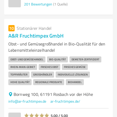
201
Bewertungen
(1 Quelle)
10
Stationärer Handel
A&R Fruchtimpex GmbH
Obst- und Gemüsegroßhandel in Bio-Qualität für den
Lebensmitteleinzelhandel
OBST- UND GEMÜSEHANDEL
BIO-QUALITÄT
DEMETER-ZERTIFIZIERT
RHEIN-MAIN-GEBIET
FRISCHES OBST
FRISCHES GEMÜSE
TOPFKRÄUTER
GROSSHÄNDLER
INDIVIDUELLE LÖSUNGEN
HOHE QUALITÄT
REGIONALE PRODUKTE
BIOHANDEL
Bornweg 100, 61191 Rosbach vor der Höhe
info@ar-fruchtimpex.de
ar-fruchtimpex.de/
5,00 / 5,00