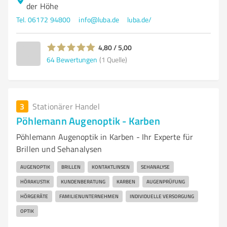
der Höhe
Tel. 06172 94800
info@luba.de
luba.de/
4,80 / 5,00
64
Bewertungen
(1 Quelle)
3
Stationärer Handel
Pöhlemann Augenoptik - Karben
Pöhlemann Augenoptik in Karben - Ihr Experte für
Brillen und Sehanalysen
AUGENOPTIK
BRILLEN
KONTAKTLINSEN
SEHANALYSE
HÖRAKUSTIK
KUNDENBERATUNG
KARBEN
AUGENPRÜFUNG
HÖRGERÄTE
FAMILIENUNTERNEHMEN
INDIVIDUELLE VERSORGUNG
OPTIK