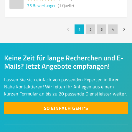
35
Bewertungen
(1 Quelle)
1
2
3
4
Keine Zeit für lange Recherchen und E-
Mails? Jetzt Angebote empfangen!
Lassen Sie sich einfach von passenden Experten in Ihrer
Nähe kontaktieren! Wir leiten Ihr Anliegen aus einem
kurzen Formular an bis zu 20 passende Dienstleister weiter.
SO EINFACH GEHT'S