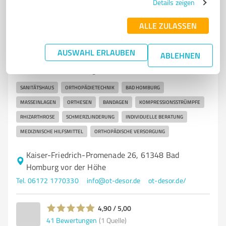
Details zeigen
ALLE ZULASSEN
7
Stationärer Handel
Sanitätshaus & Orthopädietechnik Desor
AUSWAHL ERLAUBEN
ABLEHNEN
Orthopädietechnik und Sanitätshaus in Bad Homburg
für individuelle Lösungen
SANITÄTSHAUS
ORTHOPÄDIETECHNIK
BAD HOMBURG
MASSEINLAGEN
ORTHESEN
BANDAGEN
KOMPRESSIONSSTRÜMPFE
RHIZARTHROSE
SCHMERZLINDERUNG
INDIVIDUELLE BERATUNG
MEDIZINISCHE HILFSMITTEL
ORTHOPÄDISCHE VERSORGUNG
Kaiser-Friedrich-Promenade 26, 61348 Bad
Homburg vor der Höhe
Tel. 06172 1770330
info@ot-desor.de
ot-desor.de/
4,90 / 5,00
41
Bewertungen
(1 Quelle)