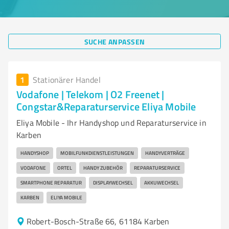
SUCHE ANPASSEN
1
Stationärer Handel
Vodafone | Telekom | O2 Freenet |
Congstar&Reparaturservice Eliya Mobile
Eliya Mobile - Ihr Handyshop und Reparaturservice in
Karben
HANDYSHOP
MOBILFUNKDIENSTLEISTUNGEN
HANDYVERTRÄGE
VODAFONE
ORTEL
HANDY ZUBEHÖR
REPARATURSERVICE
SMARTPHONE REPARATUR
DISPLAYWECHSEL
AKKUWECHSEL
KARBEN
ELIYA MOBILE
Robert-Bosch-Straße 66, 61184 Karben