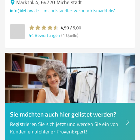
Marktpl. 4, 64720 Michelstadt
info@leflow.de
michelstaedter-weihnachtsmarkt.de/
4,50 / 5,00
44
Bewertungen
(1 Quelle)
Sie möchten auch hier gelistet werden?
Registrieren Sie sich jetzt und werden Sie ein von
Kunden empfohlener ProvenExpert!