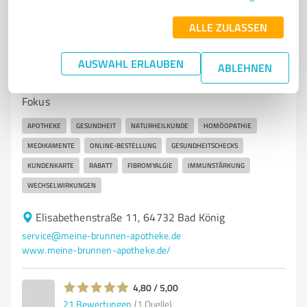
ALLE ZULASSEN
7
Stationärer Handel
Brunnen Apotheke Bad
AUSWAHL ERLAUBEN
ABLEHNEN
Brunnen Apotheke in Bad König - Ihre Gesundheit im
Fokus
APOTHEKE
GESUNDHEIT
NATURHEILKUNDE
HOMÖOPATHIE
MEDIKAMENTE
ONLINE-BESTELLUNG
GESUNDHEITSCHECKS
KUNDENKARTE
RABATT
FIBROMYALGIE
IMMUNSTÄRKUNG
WECHSELWIRKUNGEN
Elisabethenstraße 11, 64732 Bad König
service@meine-brunnen-apotheke.de
www.meine-brunnen-apotheke.de/
4,80 / 5,00
21
Bewertungen
(1 Quelle)