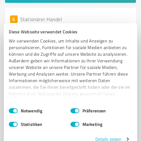
6
Stationärer Handel
Küchen-Tretter GmbH Michelstadt
Diese Webseite verwendet Cookies
Individuelle Küchenlösungen und Möbel von Küchen-
Wir verwenden Cookies, um Inhalte und Anzeigen zu
Tretter in Michelstadt
personalisieren, Funktionen für soziale Medien anbieten zu
können und die Zugriffe auf unsere Website zu analysieren.
KÜCHENMÖBEL
EINBAUKÜCHEN
INDIVIDUELLE KÜCHEN
TREPPEN
Außerdem geben wir Informationen zu Ihrer Verwendung
SCHRANKWANDSYSTEME
GLEITTÜREN
PERSÖNLICHE BERATUNG
unserer Website an unsere Partner für soziale Medien,
Werbung und Analysen weiter. Unsere Partner führen diese
MASSGESCHNEIDERTE LÖSUNGEN
QUALITÄT
MONTAGE
Informationen möglicherweise mit weiteren Daten
INNOVATIVES DESIGN
MICHELSTADT
zusammen, die Sie ihnen bereitgestellt haben oder die sie im
Rahmen Ihrer Nutzung der Dienste gesammelt haben.
Industriestraße 5, 64720 Michelstadt
Einwilligungsauswahl
Impressum
|
Datenschutzbestimmungen
info@kuechen-tretter.de
www.kuechen-tretter.de/
Notwendig
Präferenzen
Statistiken
Marketing
4,90 / 5,00
20
Bewertungen
(1 Quelle)
Details zeigen