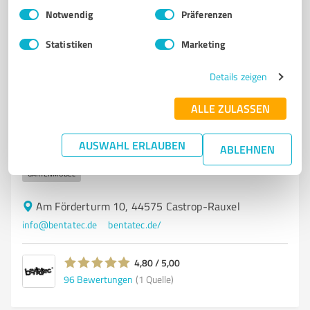
Einwilligungsauswahl
Impressum
|
Datenschutzbestimmungen
85
Bewertungen
(1 Quelle)
Notwendig
Präferenzen
Statistiken
Marketing
7
Stationärer Handel
Details zeigen
Bentatec GmbH
ALLE ZULASSEN
Hochwertige Stahlgestelle und Tische für DIY-Projekte
– Bentatec GmbH
AUSWAHL ERLAUBEN
ABLEHNEN
STAHLGESTELLE
TISCHE
DIY-PROJEKTE
ZAUNSYSTEME
GARTENMÖBEL
Am Förderturm 10, 44575 Castrop-Rauxel
info@bentatec.de
bentatec.de/
4,80 / 5,00
96
Bewertungen
(1 Quelle)