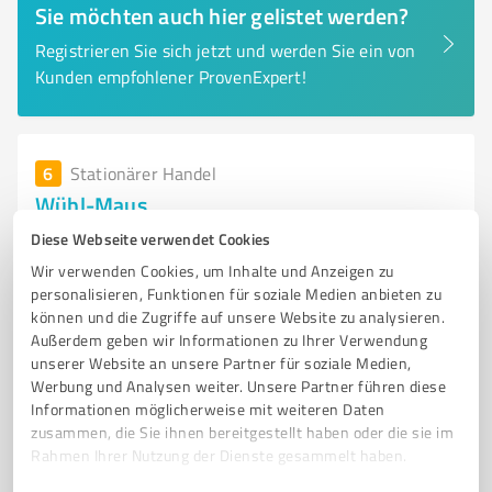
Sie möchten auch hier gelistet werden?
Registrieren Sie sich jetzt und werden Sie ein von
Kunden empfohlener ProvenExpert!
6
Stationärer Handel
Wühl-Maus
Wühl-Maus – Secondhand Mode für Groß und Klein in
Diese Webseite verwendet Cookies
Herne
Wir verwenden Cookies, um Inhalte und Anzeigen zu
personalisieren, Funktionen für soziale Medien anbieten zu
SECONDHAND
MODE
STATIONÄRER HANDEL
HERNE
können und die Zugriffe auf unsere Website zu analysieren.
WÜHL-MAUS
Außerdem geben wir Informationen zu Ihrer Verwendung
unserer Website an unsere Partner für soziale Medien,
Sodinger Str. 8, 44623 Herne
Werbung und Analysen weiter. Unsere Partner führen diese
Informationen möglicherweise mit weiteren Daten
info@wuehl-maus.de
www.wuehl-maus.de/
zusammen, die Sie ihnen bereitgestellt haben oder die sie im
Rahmen Ihrer Nutzung der Dienste gesammelt haben.
4,50 / 5,00