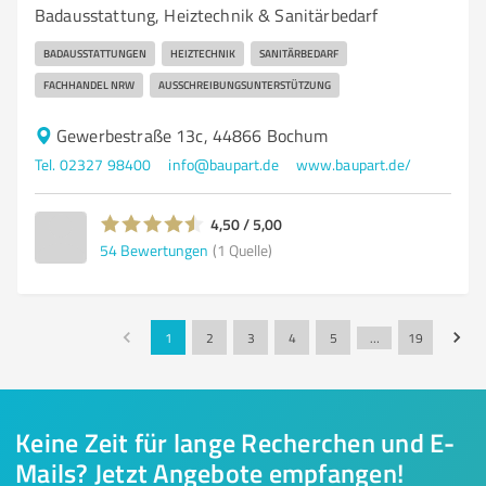
Badausstattung, Heiztechnik & Sanitärbedarf
BADAUSSTATTUNGEN
HEIZTECHNIK
SANITÄRBEDARF
FACHHANDEL NRW
AUSSCHREIBUNGSUNTERSTÜTZUNG
Gewerbestraße 13c, 44866 Bochum
Tel. 02327 98400
info@baupart.de
www.baupart.de/
4,50 / 5,00
54
Bewertungen
(1 Quelle)
1
2
3
4
5
…
19
Keine Zeit für lange Recherchen und E-
Mails? Jetzt Angebote empfangen!