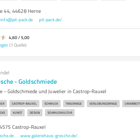
oße 44, 44628 Herne
info@pit-pack.de
pit-pack.de/
4,60 / 5,00
ngen
(1 Quelle)
andel
osche - Goldschmiede
e - Goldschmiede und Juwelier in Castrop-Rauxel
IER
CASTROP-RAUXEL
SCHMUCK
TRAURINGE
VERLOBUNGSRINGE
UMARBEIT
CKE
KUNST
DESIGN
SCHMUCKKULTUR
44575 Castrop-Rauxel
sche.de
www.galeriehaus-grosche.de/