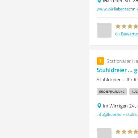
Martener Str. 
www.wirliebentechnik
61
Bewertu
7
Stationärer H
Stuhldreier ...
Stuhldreier – Ihr 
KÜCHENPLANUNG
KÜC
Im Wirrigen 24,
info@kuechen-stuhldr