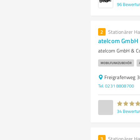
96
Bewertu
2
Stationärer H
atelcom GmbH &
atelcom GmbH & Co
MOBILFUNKZUBEHÖR
Freigrafenweg 
Tel. 0231 8808700
34
Bewertu
3
Stationärer H