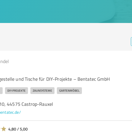
andel
H
estelle und Tische für DIY-Projekte – Bentatec GmbH
E
DIY-PROJEKTE
ZAUNSYSTEME
GARTENMÖBEL
10, 44575 Castrop-Rauxel
bentatec.de/
4,80 / 5,00