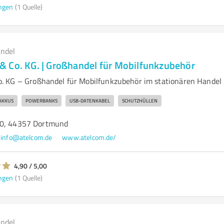
ngen
(1 Quelle)
andel
 Co. KG. | Großhandel für Mobilfunkzubehör
. KG – Großhandel für Mobilfunkzubehör im stationären Handel
AKKUS
POWERBANKS
USB-DATENKABEL
SCHUTZHÜLLEN
30, 44357 Dortmund
info@atelcom.de
www.atelcom.de/
4,90 / 5,00
ngen
(1 Quelle)
andel