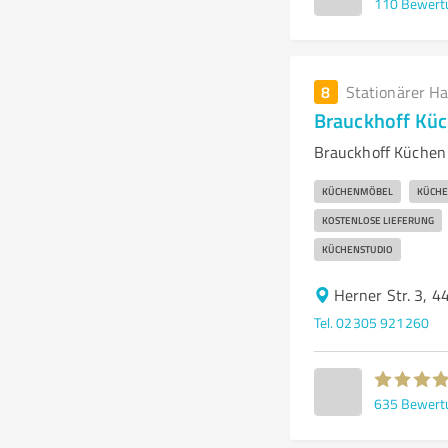
110
Bewert
8
Stationärer H
Brauckhoff Küc
Brauckhoff Küchen
KÜCHENMÖBEL
KÜCH
KOSTENLOSE LIEFERUNG
KÜCHENSTUDIO
Herner Str. 3, 
Tel. 02305 921260
635
Bewert