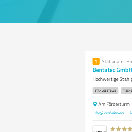
1
Stationärer H
Bentatec Gmb
Hochwertige Stahlg
STAHLGESTELLE
TISCH
Am Förderturm 
info@bentatec.de