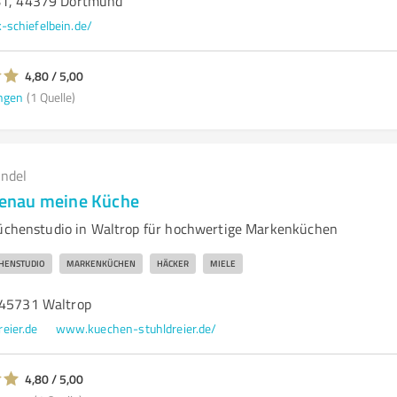
281, 44379 Dortmund
-schiefelbein.de/
4,80 / 5,00
ngen
(1 Quelle)
andel
 genau meine Küche
Küchenstudio in Waltrop für hochwertige Markenküchen
HENSTUDIO
MARKENKÜCHEN
HÄCKER
MIELE
 45731 Waltrop
eier.de
www.kuechen-stuhldreier.de/
4,80 / 5,00