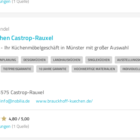
ungen
(1 Quelle)
andel
hen Castrop-Rauxel
 - Ihr Küchenmöbelgeschäft in Münster mit großer Auswahl
ENPLANUNG
DESIGNKÜCHEN
LANDHAUSKÜCHEN
SINGLEKÜCHEN
AUSSTELLUNGS
TIEFPREISGARANTIE
10 JAHRE GARANTIE
HOCHWERTIGE MATERIALIEN
INDIVIDUEL
44575 Castrop-Rauxel
info@nobilia.de
www.brauckhoff-kuechen.de/
4,80 / 5,00
ungen
(1 Quelle)