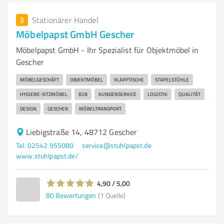
3
Stationärer Handel
Möbelpapst GmbH Gescher
Möbelpapst GmbH - Ihr Spezialist für Objektmöbel in
Gescher
MÖBELGESCHÄFT
OBJEKTMÖBEL
KLAPPTISCHE
STAPELSTÜHLE
HYGIENE-SITZMÖBEL
B2B
KUNDENSERVICE
LOGISTIK
QUALITÄT
DESIGN
GESCHER
MÖBELTRANSPORT
Liebigstraße 14, 48712 Gescher
Tel. 02542 955080
service@stuhlpapst.de
www.stuhlpapst.de/
4,90 / 5,00
80
Bewertungen
(1 Quelle)