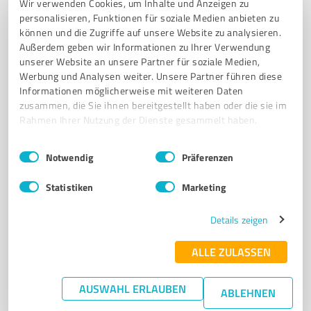
Wir verwenden Cookies, um Inhalte und Anzeigen zu
UHREN
GOLDSCHMIEDE
MEISTERWERKSTATT
REPARATUREN
personalisieren, Funktionen für soziale Medien anbieten zu
KUNDENSERVICE
HOCHWERTIGE UHREN
DIAMANTSCHMUCK
können und die Zugriffe auf unsere Website zu analysieren.
Außerdem geben wir Informationen zu Ihrer Verwendung
PERSÖNLICHE BERATUNG
unserer Website an unsere Partner für soziale Medien,
Werbung und Analysen weiter. Unsere Partner führen diese
Markt 4, 48683 Ahaus
Informationen möglicherweise mit weiteren Daten
info@wichelhaus.de
www.wichelhaus.de/
zusammen, die Sie ihnen bereitgestellt haben oder die sie im
Rahmen Ihrer Nutzung der Dienste gesammelt haben.
4,90 / 5,00
Einwilligungsauswahl
Impressum
|
Datenschutzbestimmungen
190
Bewertungen
(1 Quelle)
Notwendig
Präferenzen
Statistiken
Marketing
7
Stationärer Handel
Details zeigen
Brautmode Bäumer Coesfeld
ALLE ZULASSEN
Brautmode Bäumer – Ihr Brautmodengeschäft in
Coesfeld mit individueller Beratung
AUSWAHL ERLAUBEN
ABLEHNEN
BRAUTMODE
BRAUTKLEIDER
HOCHZEITSKLEID
COESFELD