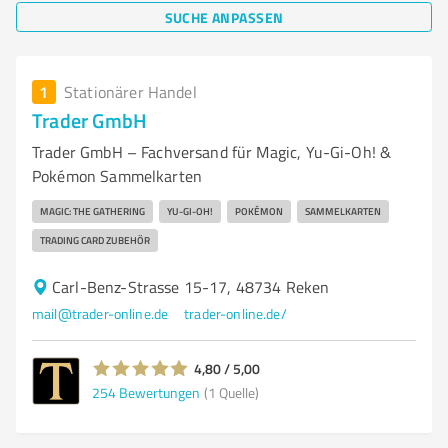
SUCHE ANPASSEN
1
Stationärer Handel
Trader GmbH
Trader GmbH – Fachversand für Magic, Yu-Gi-Oh! &
Pokémon Sammelkarten
MAGIC: THE GATHERING
YU-GI-OH!
POKÉMON
SAMMELKARTEN
TRADING CARD ZUBEHÖR
Carl-Benz-Strasse 15-17, 48734 Reken
mail@trader-online.de
trader-online.de/
4,80 / 5,00
254
Bewertungen
(1 Quelle)