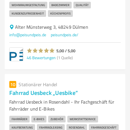
WOHNRAUMGESTALTUNG
BADEZIMMER
QUALITÄT
KUNDENZUFRIEDENHEIT
KÜCHENPROFIS
Alter Münsterweg 3, 48249 Dülmen
info@peisundpeis.de
peisundpeis.de/
5,00 / 5,00
46
Bewertungen
(1 Quelle)
10
Stationärer Handel
Fahrrad Uesbeck „Uesbike“
Fahrrad Uesbeck in Rosendahl - Ihr Fachgeschäft für
Fahrräder und E-Bikes
FAHRRÄDER
E-BIKES
ZUBEHÖR
WERKSTATTSERVICE
KAUFBERATUNG
FAHRRADLEASING
ROSENDAHL
FAHRRADGESCHÄFT