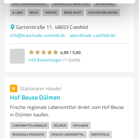
BRAUTMODENGESCHÄFT
INDIVIDUELLE BERATUNG
SCHNEIDEREI
A-LINIE
BOHO
VINTAGE
BRIDE NIGHT
HOCHZEITSPLANUNG
Gartenstraße 11, 48653 Coesfeld
info@brautmode-coesfeld.de
abendmode-coesfeld.de/
4,90 / 5,00
459
Bewertungen
(1 Quelle)
8
Stationärer Handel
Hof Beuse Dülmen
Frische regionale Lebensmittel direkt vom Hof Beuse
in Dülmen kaufen.
LEBENSMITTELHÄNDLER
DÜLMEN
HOFLADEN
REGIONALE PRODUKTE
FRISCHE LEBENSMITTEL
KARTOFFELN