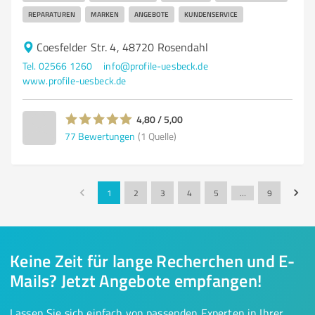
REPARATUREN
MARKEN
ANGEBOTE
KUNDENSERVICE
Coesfelder Str. 4, 48720 Rosendahl
Tel. 02566 1260
info@profile-uesbeck.de
www.profile-uesbeck.de
4,80 / 5,00
77
Bewertungen
(1 Quelle)
1
2
3
4
5
…
9
Keine Zeit für lange Recherchen und E-
Mails? Jetzt Angebote empfangen!
Lassen Sie sich einfach von passenden Experten in Ihrer