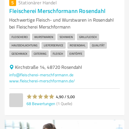
5
Stationärer Handel
Fleischerei Merschformann Rosendahl
Hochwertige Fleisch- und Wurstwaren in Rosendahl
bei Fleischerei Merschformann
FLEISCHEREI
WURSTWAREN
SCHINKEN
GRILLFLEISCH
HAUSSCHLACHTUNG
LIEFERSERVICE
ROSENDAHL
QUALITÄT
GESCHMACK
CATERING
FLEISCH
EINTÖPFE
Kirchstraße 14, 48720 Rosendahl
info@fleischerei-merschformann.de
www.fleischerei-merschformann.de/
4,90 / 5,00
68
Bewertungen
(1 Quelle)