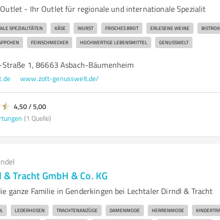
utlet - Ihr Outlet für regionale und internationale Spezialit
ALE SPEZIALITÄTEN
KÄSE
WURST
FRISCHES BROT
ERLESENE WEINE
BISTRO
ÄPPCHEN
FEINSCHMECKER
HOCHWERTIGE LEBENSMITTEL
GENUSSWELT
-Straße 1, 86663 Asbach-Bäumenheim
t.de
www.zott-genusswelt.de/
4,50 / 5,00
rtungen
(1 Quelle)
andel
dl & Tracht GmbH & Co. KG
ie ganze Familie in Genderkingen bei Lechtaler Dirndl & Tracht
L
LEDERHOSEN
TRACHTENANZÜGE
DAMENMODE
HERRENMODE
KINDERTR