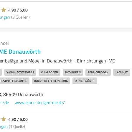
4,99 / 5,00
ungen
(3 Quellen)
andel
-ME Donauwörth
denbeläge und Möbel in Donauwörth - Einrichtungen-ME
WOHN-ACCESSOIRES
VINYLBÖDEN
PVC-BÖDEN
TEPPICHBODEN
LAMINAT
BESTPRICEGARANTIE
INDIVIDUELLE BERATUNG
DONAUWÖRTH
8, 86609 Donauwörth
me.de
www.einrichtungen-me.de/
4,90 / 5,00
ngen
(1 Quelle)