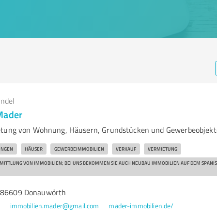
andel
Mader
etung von Wohnung, Häusern, Grundstücken und Gewerbeobjek
NGEN
HÄUSER
GEWERBEIMMOBILIEN
VERKAUF
VERMIETUNG
RMITTLUNG VON IMMOBILIEN; BEI UNS BEKOMMEN SIE AUCH NEUBAU IMMOBILIEN AUF DEM SPANI
, 86609 Donauwörth
0
immobilien.mader@gmail.com
mader-immobilien.de/