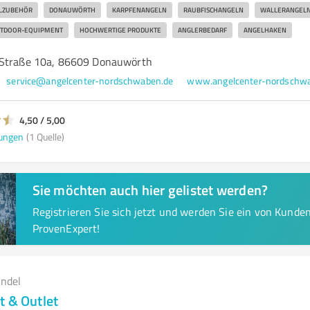
LZUBEHÖR
DONAUWÖRTH
KARPFENANGELN
RAUBFISCHANGELN
WALLERANGEL
TDOOR-EQUIPMENT
HOCHWERTIGE PRODUKTE
ANGLERBEDARF
ANGELHAKEN
-Straße 10a, 86609 Donauwörth
service@angelcenter-nordschwaben.de
www.angelcenter-nordschwa
4,50 / 5,00
ungen
(1 Quelle)
Sie möchten auch hier gelistet werden?
Registrieren Sie sich jetzt und werden Sie ein von Kund
ProvenExpert!
andel
t & Outlet