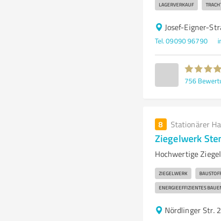
LAGERVERKAUF
TRACH
Josef-Eigner-St
Tel. 09090 96790
i
756
Bewert
8
Stationärer H
Ziegelwerk Ste
Hochwertige Ziegel
ZIEGELWERK
BAUSTOF
ENERGIEEFFIZIENTES BAUE
Nördlinger Str.