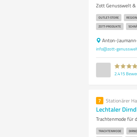
Zott Genusswelt & O
OUTLET-STORE
REGION
ZOTT-PRODUKTE
SCHN
Anton-Jaumann
info@zott-genusswel
2.415
Bewe
7
Stationärer H
Lechtaler Dirn
Trachtenmode für d
TRACHTENMODE
DIRND