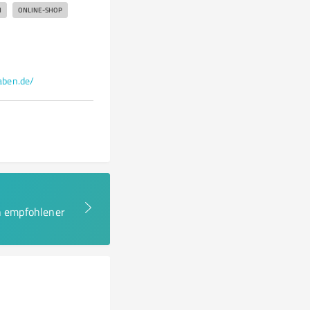
N
ONLINE-SHOP
ben.de/
en empfohlener