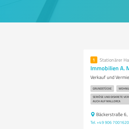
1
Stationärer H
Immobilien A. 
Verkauf und Vermi
GRUNDSTÜCKE
WOHNU
SERIÖSE UND DISKRETE VE
AUCH AUF MALLORCA
Bäckerstraße 6
Tel. +49 906 700162