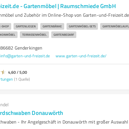
izeit.de - Gartenmöbel | Raumschmiede GmbH
nmöbel und Zubehör im Online-Shop von Garten-und-Freizeit.d
E-SHOP
GARTENLIEGEN
GARTENBÄNKE
GARTENMÖBEL-SETS
GARTENMÖBELAUFL
LKONMÖBEL
TERRASSENMÖBEL
GARTENBEDARF
 86682 Genderkingen
info@garten-und-freizeit.de
www.garten-und-freizeit.de/
4,60 / 5,00
rtungen
(1 Quelle)
andel
ordschwaben Donauwörth
chwaben - Ihr Angelgeschäft in Donauwörth mit großer Auswahl