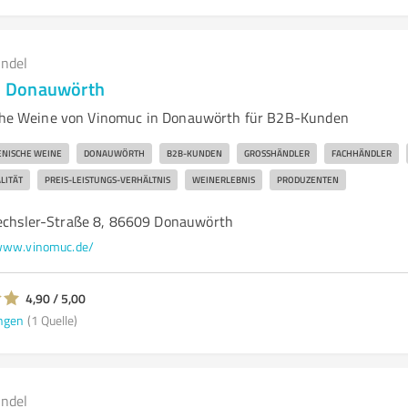
andel
 Donauwörth
ische Weine von Vinomuc in Donauwörth für B2B-Kunden
ENISCHE WEINE
DONAUWÖRTH
B2B-KUNDEN
GROSSHÄNDLER
FACHHÄNDLER
LITÄT
PREIS-LEISTUNGS-VERHÄLTNIS
WEINERLEBNIS
PRODUZENTEN
rechsler-Straße 8, 86609 Donauwörth
ww.vinomuc.de/
4,90 / 5,00
ngen
(1 Quelle)
andel