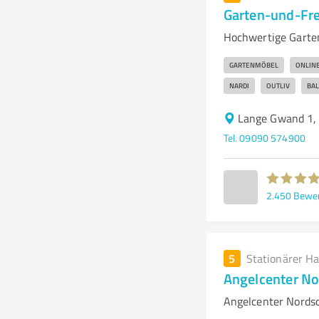
Garten-und-Fre
Hochwertige Garte
GARTENMÖBEL
ONLIN
NARDI
OUTLIV
BA
Lange Gwand 1,
Tel. 09090 574900
2.450
Bewe
5
Stationärer H
Angelcenter N
Angelcenter Nords