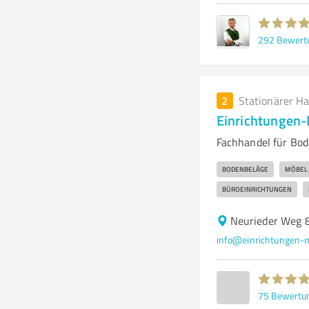
292
Bewert
2
Stationärer H
Einrichtungen
Fachhandel für Bo
BODENBELÄGE
MÖBEL
BÜROEINRICHTUNGEN
Neurieder Weg 
info@einrichtungen-
75
Bewertu