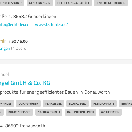
TENACCESSOIRES
GENDERKINGEN
BEKLEIDUNGSGESCHÄFT
TRACHTENLIEBHABER
raße 1, 86682 Genderkingen
nfo@lechtaler.de
www.lechtaler.de/
4,50 / 5,00
ungen
(1 Quelle)
andel
ngel GmbH & Co. KG
produkte für energieeffizientes Bauen in Donauwörth
FHANDEL
DONAUWÖRTH
PLANZIEGEL
BLOCKZIEGEL
KLEINFORMATE
ERGÄN
N
KUNDENSERVICE
NACHHALTIGKEIT
BAUUNTERNEHMER
ARCHITEKTEN
 24, 86609 Donauwörth