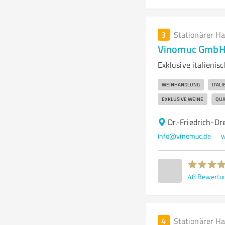
3
Stationärer H
Vinomuc GmbH
Exklusive italien
WEINHANDLUNG
ITALI
EXKLUSIVE WEINE
QUA
Dr.-Friedrich-D
info@vinomuc.de
w
48
Bewertu
4
Stationärer H