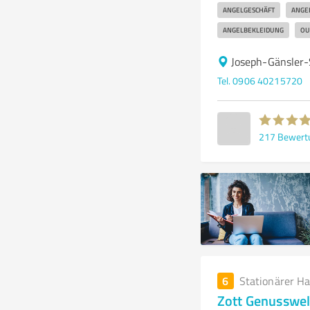
ANGELGESCHÄFT
ANGE
ANGELBEKLEIDUNG
OU
Joseph-Gänsler
Tel. 0906 40215720
217
Bewert
6
Stationärer H
Zott Genusswel