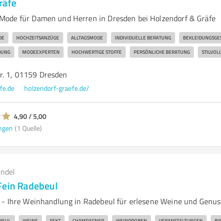
räfe
Mode für Damen und Herren in Dresden bei Holzendorf & Gräfe
DE
HOCHZEITSANZÜGE
ALLTAGSMODE
INDIVIDUELLE BERATUNG
BEKLEIDUNGSGE
UNG
MODEEXPERTEN
HOCHWERTIGE STOFFE
PERSÖNLICHE BERATUNG
STILVOL
r. 1, 01159 Dresden
fe.de
holzendorf-graefe.de/
4,90 / 5,00
ngen
(1 Quelle)
andel
Fein Radebeul
 - Ihre Weinhandlung in Radebeul für erlesene Weine und Genus
BEUL
WEINE
SEKT
CHAMPAGNER
WEINPROBEN
VERANSTALTUNGEN
BI