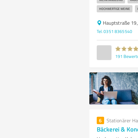
HOCHWERTIGE WEINE
Hauptstraße 19
Tel. 0351 8365540
191
Bewert
6
Stationärer H
Bäckerei & Kon