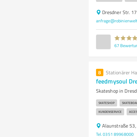
Dresdner Str. 17
anfrage@robinienwelt
67
Bewertu
8
Stationärer H
feedmysoul Dr
Skateshop in Dresd
SKATESHOP
SKATEBOA
KUNDENSERVICE
ACCE
Alaunstraße 53
Tel. 0351 89968000