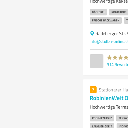
Hochwertige Kekse 
BÄCKEREI
KONDITOREI
FRISCHE BACKWAREN
T
Radeberger Str.
info@stollen-online.d
314
Bewert
7
Stationärer H
RobinienWelt O
Hochwertige Terra
ROBINIENHOLZ
TERRA
LANGLEBIGKEIT
INDIV