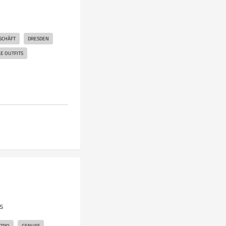
SCHÄFT
DRESDEN
LE OUTFITS
s
STRO
GENUSS