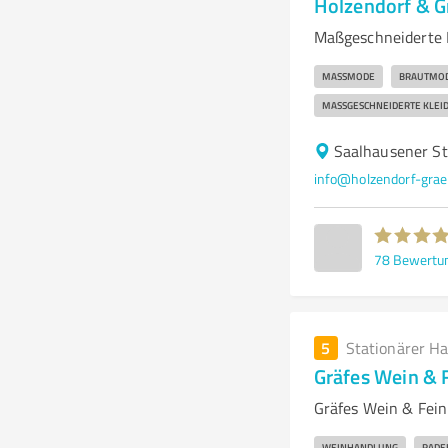
Holzendorf & G
Maßgeschneiderte 
MASSMODE
BRAUTMO
MASSGESCHNEIDERTE KLEID
Saalhausener St
info@holzendorf-grae
78
Bewertu
5
Stationärer H
Gräfes Wein & 
Gräfes Wein & Fein
WEINHANDLUNG
RADE