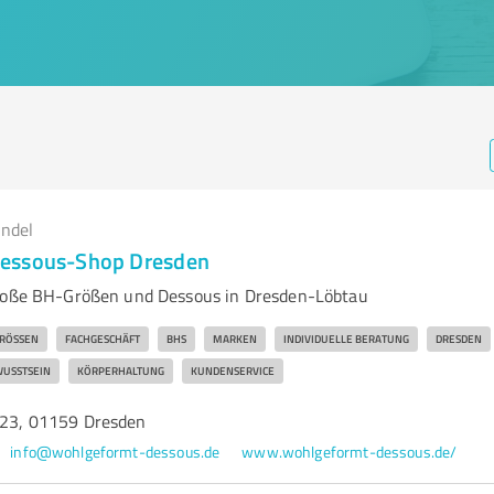
andel
essous-Shop Dresden
große BH-Größen und Dessous in Dresden-Löbtau
ÖSSEN
FACHGESCHÄFT
BHS
MARKEN
INDIVIDUELLE BERATUNG
DRESDEN
WUSSTSEIN
KÖRPERHALTUNG
KUNDENSERVICE
. 23, 01159 Dresden
info@wohlgeformt-dessous.de
www.wohlgeformt-dessous.de/