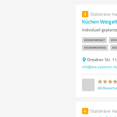
3
Stationärer H
Küchen Weigelt
Individuell geplant
KÜCHEN WEIGELT
KÜC
KÜCHENMONTAGE
KOC
Dresdner Str. 1
info@ieq-systems-m
68
Bewertu
4
Stationärer H