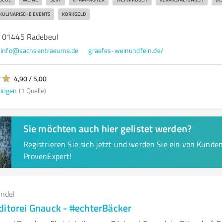
KULINARISCHE EVENTS
KORKGELD
, 01445 Radebeul
info@sachsentraeume.de
graefes-weinundfein.de/
4,90 / 5,00
ungen
(1 Quelle)
Sie möchten auch hier gelistet werden?
Registrieren Sie sich jetzt und werden Sie ein von Kund
ProvenExpert!
andel
ditorei Gnauck - #echterBäcker