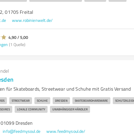
2, 01705 Freital
.de
www.robinienwelt.de/
4,90 / 5,00
ngen
(1 Quelle)
andel
esden
en für Skateboards, Streetwear und Schuhe mit Gratis Versand
RDS
STREETWEAR
SCHUHE
DRESDEN
SKATEBOARDHARDWARE
SCHUTZKLEID
SSOIRES
LOKALE COMMUNITY
UNABHÄNGIGER HÄNDLER
, 01099 Dresden
info@feedmysoul.de
www.feedmysoul.de/