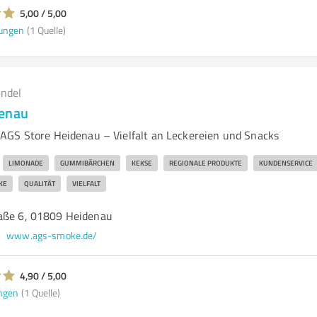
5,00 / 5,00
ungen
(1 Quelle)
andel
denau
GS Store Heidenau – Vielfalt an Leckereien und Snacks
LIMONADE
GUMMIBÄRCHEN
KEKSE
REGIONALE PRODUKTE
KUNDENSERVICE
KE
QUALITÄT
VIELFALT
aße 6, 01809 Heidenau
www.ags-smoke.de/
4,90 / 5,00
ngen
(1 Quelle)