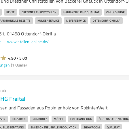
und Dresdner Christstollen von Bäckerei Gnauck in Ottendorf-
KEKSE
DRESDNER CHRISTSTOLLEN
HANDWERKLICHE QUALITÄT
ONLINE-SHOP
RADITIONELLE REZEPTE
KUNDENSERVICE
LIEFERSERVICE
OTTENDORF-OKRILLA
 51, 01458 Ottendorf-Okrilla
e
www.stollen-online.de/
4,90 / 5,00
ungen
(1 Quelle)
andel
HG Freital
ssen und Fassaden aus Robinienholz von RobinienWelt
SSEN
FASSADEN
RUNDHOLZ
MÖBEL
HOLZHANDLUNG
ÖKOLOGISCHE NACHHAL
IDUELLE BERATUNG
EMISSIONSNEUTRALE PRODUKTION
SHOWROOM
QUALITÄT