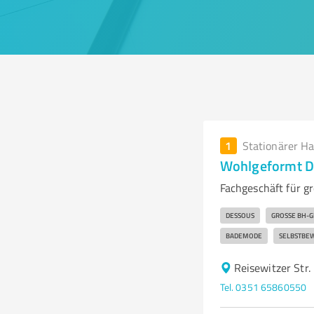
1
Stationärer H
Wohlgeformt D
Fachgeschäft für 
DESSOUS
GROSSE BH-GR
BADEMODE
SELBSTBE
Reisewitzer Str
Tel. 0351 65860550