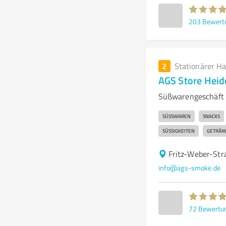
203
Bewert
2
Stationärer H
AGS Store Hei
Süßwarengeschäft A
SÜSSWAREN
SNACKS
SÜSSIGKEITEN
GETRÄN
Fritz-Weber-Str
info@ags-smoke.de
72
Bewertu