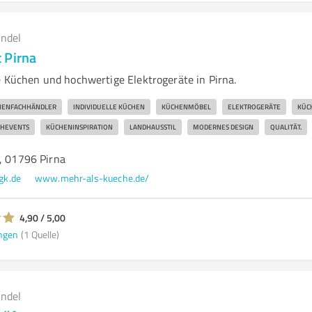
andel
 Pirna
e Küchen und hochwertige Elektrogeräte in Pirna.
HENFACHHÄNDLER
INDIVIDUELLE KÜCHEN
KÜCHENMÖBEL
ELEKTROGERÄTE
KÜC
HEVENTS
KÜCHENINSPIRATION
LANDHAUSSTIL
MODERNES DESIGN
QUALITÄT.
1, 01796 Pirna
gk.de
www.mehr-als-kueche.de/
4,90 / 5,00
ngen
(1 Quelle)
andel