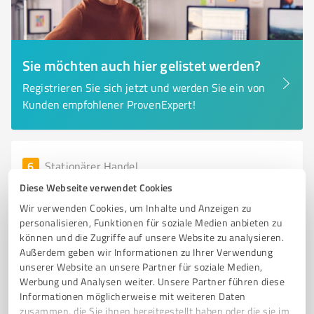
Sie möchten auch hier gelistet werden?
Registrieren Sie sich jetzt und werden Sie ein von
Kunden empfohlener ProvenExpert!
6
Stationärer Handel
Rütten Möbelhaus
Diese Webseite verwendet Cookies
Rütten Möbelhaus – Hochwertige Möbel und
Wir verwenden Cookies, um Inhalte und Anzeigen zu
personalisieren, Funktionen für soziale Medien anbieten zu
individuelle Einrichtungslösungen
können und die Zugriffe auf unsere Website zu analysieren.
MÖBEL
EINRICHTUNG
KÜCHE
POLSTERMÖBEL
SCHLAFSYSTEME
Außerdem geben wir Informationen zu Ihrer Verwendung
unserer Website an unsere Partner für soziale Medien,
Schroeverweg 47-49, 41836 Hückelhoven
Werbung und Analysen weiter. Unsere Partner führen diese
Informationen möglicherweise mit weiteren Daten
info@moebel-ruetten.de
www.moebel-ruetten.de/
zusammen, die Sie ihnen bereitgestellt haben oder die sie im