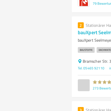
79
Bewertu
2
Stationärer H
bauXpert Seel
bauXpert Seelmeye
BAUSTOFFE
DACHMATE
Bramscher Str. 
Tel. 05465 92110
i
273
Bewert
3
Stationärer H