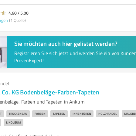
4,60 / 5,00
ngen
(1 Quelle)
Sie möchten auch hier gelistet werden?
Registrieren Sie sich jetzt und werden Sie ein von Kund
ProvenExpert!
andel
Co. KG Bodenbeläge-Farben-Tapeten
denbeläge, Farben und Tapeten in Ankum
T
TROCKENBAU
FARBEN
TAPETEN
INNENTÜREN
HOLZHANDEL
MALERB
LINOLEUM