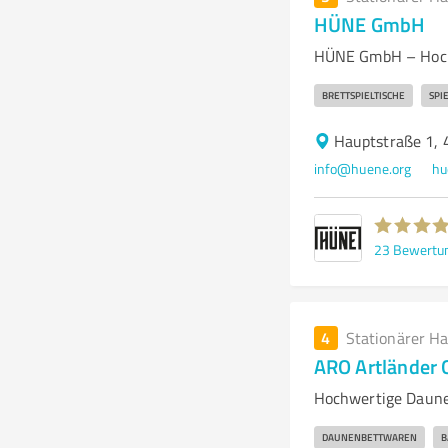
HÜNE GmbH
HÜNE GmbH – Hochw
BRETTSPIELTISCHE
SPI
Hauptstraße 1,
info@huene.org
hu
23
Bewertu
4
Stationärer H
ARO Artländer
Hochwertige Daune
DAUNENBETTWAREN
B