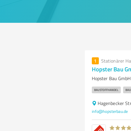
1
Stationärer H
Hopster Bau G
Hopster Bau GmbH 
BAUSTOFFHANDEL
BAU
Hagenbecker Str
info@hopsterbau.de