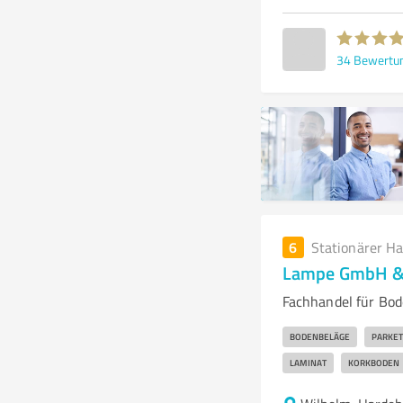
34
Bewertu
6
Stationärer H
Lampe GmbH & 
Fachhandel für Bo
BODENBELÄGE
PARKET
LAMINAT
KORKBODEN