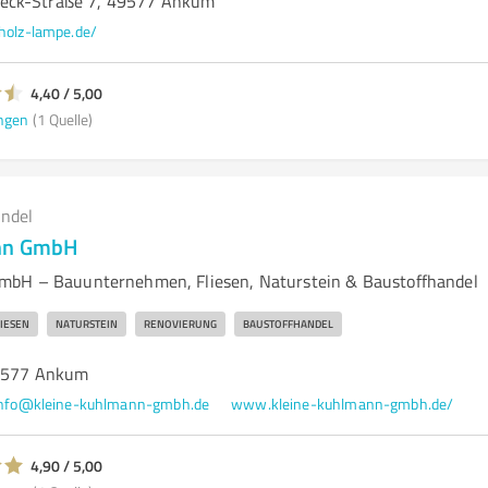
eck-Straße 7, 49577 Ankum
holz-lampe.de/
4,40 / 5,00
ngen
(1 Quelle)
andel
ann GmbH
mbH – Bauunternehmen, Fliesen, Naturstein & Baustoffhandel
LIESEN
NATURSTEIN
RENOVIERUNG
BAUSTOFFHANDEL
49577 Ankum
info@kleine-kuhlmann-gmbh.de
www.kleine-kuhlmann-gmbh.de/
4,90 / 5,00