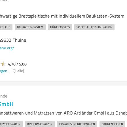
ertige Brettspieltische mit individuellem Baukasten-System
ELTISCHE
BAUKASTEN-SYSTEM
HÜNE EXPRESS
SPIELTISCH KONFIGURATION
 49832 Thuine
ene.org/
4,70 / 5,00
ngen
(1 Quelle)
andel
 GmbH
nbettwaren und Matratzen von ARO Artländer GmbH aus Osna
ABYBETTWAREN
KINDERMATRATZEN
ERWACHSENENBETTWAREN
DAUNENDECKEN