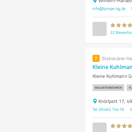
Wilhelm-Hardeb
info@lampe-kg.de
22
Bewertu
7
Stationärer H
Kleine Kuhlm
Kleine Kuhlmann G
BAUUNTERNEHMEN
F
Knörlpatt 17, 
Tel. 05462 74470