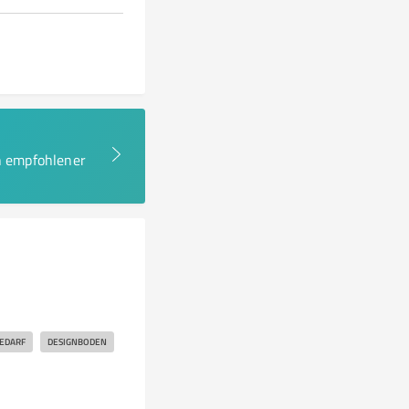
en empfohlener
EDARF
DESIGNBODEN