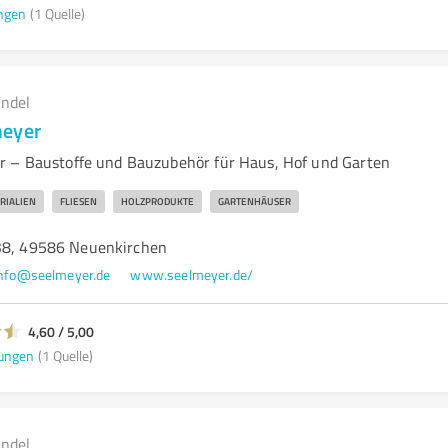
ngen
(1 Quelle)
andel
meyer
r – Baustoffe und Bauzubehör für Haus, Hof und Garten
RIALIEN
FLIESEN
HOLZPRODUKTE
GARTENHÄUSER
38, 49586 Neuenkirchen
nfo@seelmeyer.de
www.seelmeyer.de/
4,60 / 5,00
ungen
(1 Quelle)
andel