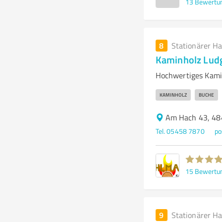
13
Bewertu
8
Stationärer H
Kaminholz Lud
Hochwertiges Kami
KAMINHOLZ
BUCHE
Am Hach 43, 48
Tel. 05458 7870
po
15
Bewertu
9
Stationärer H