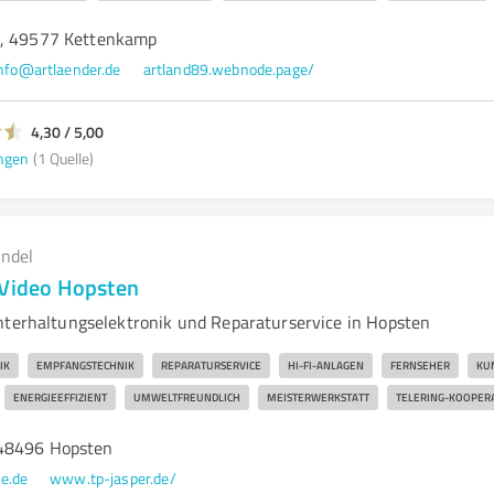
2, 49577 Kettenkamp
nfo@artlaender.de
artland89.webnode.page/
4,30 / 5,00
ngen
(1 Quelle)
andel
-Video Hopsten
nterhaltungselektronik und Reparaturservice in Hopsten
IK
EMPFANGSTECHNIK
REPARATURSERVICE
HI-FI-ANLAGEN
FERNSEHER
KU
ENERGIEEFFIZIENT
UMWELTFREUNDLICH
MEISTERWERKSTATT
TELERING-KOOPER
48496 Hopsten
e.de
www.tp-jasper.de/