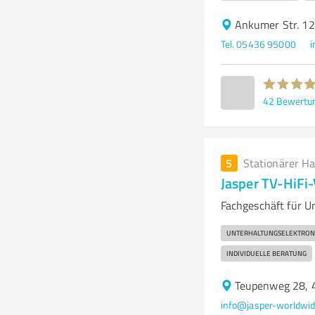
Ankumer Str. 1
Tel. 05436 95000
i
42
Bewertu
5
Stationärer H
Jasper TV-HiFi
Fachgeschäft für U
UNTERHALTUNGSELEKTRON
INDIVIDUELLE BERATUNG
Teupenweg 28, 
info@jasper-worldwid