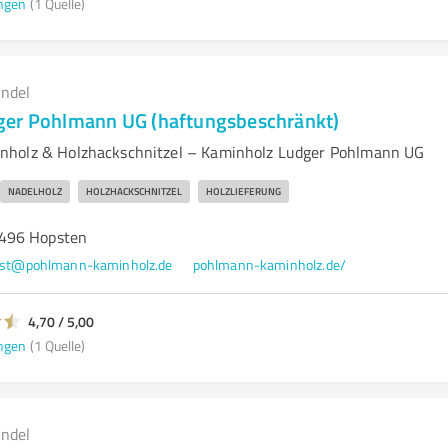
ngen
(1 Quelle)
andel
ger Pohlmann UG (haftungsbeschränkt)
nholz & Holzhackschnitzel – Kaminholz Ludger Pohlmann UG
NADELHOLZ
HOLZHACKSCHNITZEL
HOLZLIEFERUNG
496 Hopsten
st@pohlmann-kaminholz.de
pohlmann-kaminholz.de/
4,70 / 5,00
ngen
(1 Quelle)
andel