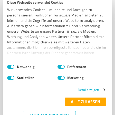
Diese Webseite verwendet Cookies
FACHHÄNDLER
HAUSHALTSGERÄTE
ELEKTROGERÄTE
Wir verwenden Cookies, um Inhalte und Anzeigen zu
personalisieren, Funktionen für soziale Medien anbieten zu
RINTELN-ENGERN
PERSÖNLICHE BERATUNG
ENERGIEEFFIZIENZ
können und die Zugriffe auf unsere Website zu analysieren.
MIELE
BOSCH
SIEMENS
KUNDENDIENST
REPARATURSERVICE
Außerdem geben wir Informationen zu Ihrer Verwendung
LIEFERUNG UND MONTAGE
unserer Website an unsere Partner für soziale Medien,
Werbung und Analysen weiter. Unsere Partner führen diese
Berliner Str. 19, 31737 Rinteln
Informationen möglicherweise mit weiteren Daten
zusammen, die Sie ihnen bereitgestellt haben oder die sie im
info@electrolux.de
www.kuhlmann-hausgeraete.de/
Rahmen Ihrer Nutzung der Dienste gesammelt haben.
4,80 / 5,00
Einwilligungsauswahl
Impressum
|
Datenschutzbestimmungen
Notwendig
Präferenzen
26
Bewertungen
(1 Quelle)
Statistiken
Marketing
Details zeigen
7
Stationärer Handel
Weser-Champignon Dohme GmbH & Co.
ALLE ZULASSEN
Weser-Champignon Dohme GmbH & Co. – Frische
Champignons aus regionalem Anbau