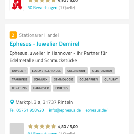
4,90 / 5,00
50
Bewertungen
(1 Quelle)
2
Stationärer Handel
Ephesus - Juwelier Demirel
Ephesus Juwelier in Hannover - Ihr Partner für
Edelmetalle und Schmuckstücke
JUWELIER
EDELMETALLHANDEL
GOLDANKAUF
SILBERANKAUF
TRAURINGE
SCHMUCK
GEMMOLOGIE
GOLDBARREN
QUALITÄT
BERATUNG
HANNOVER
EPHESUS
Marktpl. 3 a, 31737 Rinteln
Tel. 05751 958420
info@ephesus.de
ephesus.de/
4,80 / 5,00
81
Bewertungen
(1 Quelle)