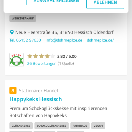
AUSWAHL ERLAUBEN
ABLEHNEN
CHAMPIGNONS
FRISCHE PILZE
PILZANBAU
LEBENSMITTELHANDEL
WERKSVERKAUF
Neue Heerstraße 35, 31840 Hessisch Oldendorf
Tel. 05152 97630
info@dohmepilze.de
dohmepilze.de/
3,80 / 5,00
26
Bewertungen
(1 Quelle)
8
Stationärer Handel
Happykeks Hessisch
Premium Schokoglückskekse mit inspirierenden
Botschaften von Happykeks
GLÜCKSKEKSE
SCHOKOGLÜCKSKEKSE
FAIRTRADE
VEGAN