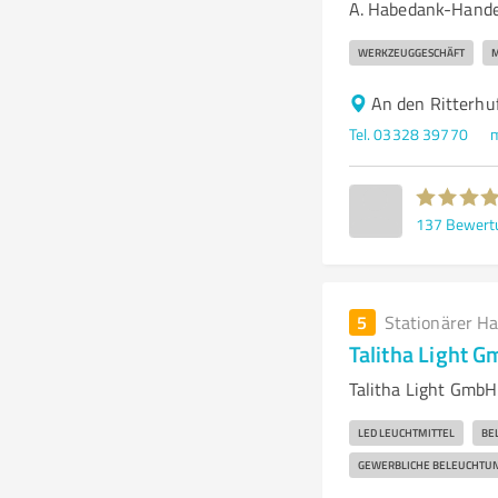
A. Habedank-Hande
WERKZEUGGESCHÄFT
M
An den Ritterhu
Tel. 03328 39770
137
Bewert
5
Stationärer H
Talitha Light 
Talitha Light GmbH
LED LEUCHTMITTEL
BE
GEWERBLICHE BELEUCHTU