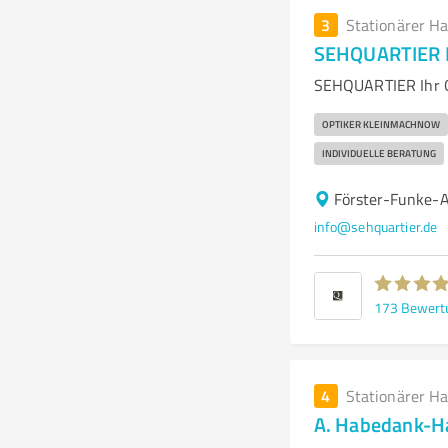
3
Stationärer H
SEHQUARTIER I
SEHQUARTIER Ihr Op
OPTIKER KLEINMACHNOW
INDIVIDUELLE BERATUNG
Förster-Funke-
info@sehquartier.de
173
Bewert
4
Stationärer H
A. Habedank-H