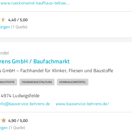
www.rueckenwind-kaufhaus-teltow.eu/
4,40 / 5,00
ungen
(1 Quelle)
andel
hrens GmbH / Baufachmarkt
 GmbH – Fachhandel für Klinker, Fliesen und Baustoffe
BAUSTOFFE
FASSADENGESTALTUNG
VORMAUERMÖRTEL
4974 Ludwigsfelde
nfo@bauservice-behrens.de
www.bauservice-behrens.de/
4,90 / 5,00
ngen
(1 Quelle)