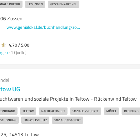
ONALE KULTUR
LESUNGEN
GESCHENKARTIKEL
806 Zossen
e
www.genialokal.de/buchhandlung/zossen/buch-zossen/
4,70 / 5,00
ngen
(1 Quelle)
andel
ltow UG
chtwaren und soziale Projekte in Teltow - Rückenwind Teltow
CONDHAND
TELTOW
NACHHALTIGKEIT
SOZIALE PROJEKTE
MÖBEL
KLEIDUNG
NSCHONUNG
UMWELTSCHUTZ
SOZIAL ENGAGIERT
 25, 14513 Teltow