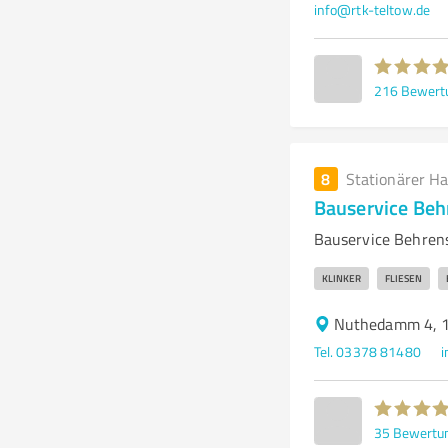
info@rtk-teltow.de
216
Bewert
8
Stationärer H
Bauservice Be
Bauservice Behrens
KLINKER
FLIESEN
Nuthedamm 4, 1
Tel. 03378 81480
i
35
Bewertu