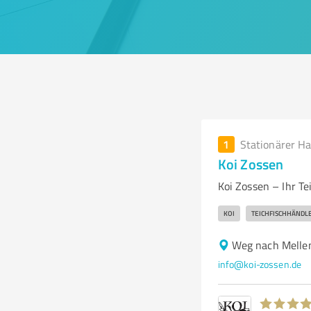
1
Stationärer H
Koi Zossen
Koi Zossen – Ihr Te
KOI
TEICHFISCHHÄNDL
Weg nach Melle
info@koi-zossen.de