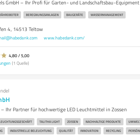
ls GmbH – Ihr Profi für Garten- und Landschaftsbau-Equipment
ÄHROBOTER
BEREGNUNGSANLAGEN
BAUGERÄTE
WASSERMANAGEMENT
fen 4, 14513 Teltow
mail@habedank.com
www.habedank.com/
4,80 / 5,00
ungen
(1 Quelle)
andel
GmbH
 – Ihr Partner für hochwertige LED Leuchtmittel in Zossen
LEUCHTUNGSGESCHÄFT
TALITHA LIGHT
ZOSSEN
NACHHALTIGE PRODUKTE
UMWELT
NG
INDUSTRIELLE BELEUCHTUNG
QUALITÄT
INNOVATION
RECYCLING
PERSÖN