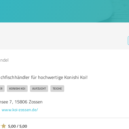
andel
ichfischhändler für hochwertige Konishi Koi!
ER
KONISHI KOI
AUFZUCHT
TEICHE
nsee 7, 15806 Zossen
www.koi-zossen.de/
5,00 / 5,00