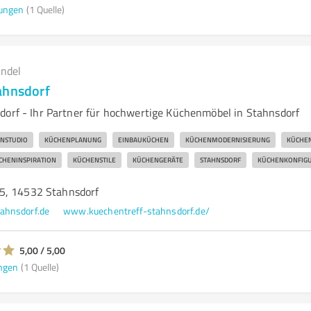
ungen
(1 Quelle)
andel
ahnsdorf
dorf - Ihr Partner für hochwertige Küchenmöbel in Stahnsdorf
NSTUDIO
KÜCHENPLANUNG
EINBAUKÜCHEN
KÜCHENMODERNISIERUNG
KÜCHE
CHENINSPIRATION
KÜCHENSTILE
KÜCHENGERÄTE
STAHNSDORF
KÜCHENKONFIG
5, 14532 Stahnsdorf
ahnsdorf.de
www.kuechentreff-stahnsdorf.de/
5,00 / 5,00
ngen
(1 Quelle)