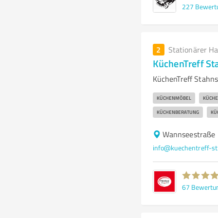
227
Bewert
2
Stationärer H
KüchenTreff St
KüchenTreff Stahns
KÜCHENMÖBEL
KÜCHE
KÜCHENBERATUNG
KÜ
Wannseestraße 
info@kuechentreff-st
67
Bewertu