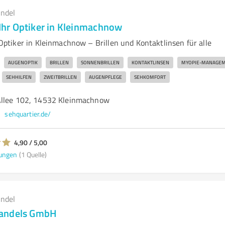
andel
hr Optiker in Kleinmachnow
tiker in Kleinmachnow – Brillen und Kontaktlinsen für alle
AUGENOPTIK
BRILLEN
SONNENBRILLEN
KONTAKTLINSEN
MYOPIE-MANAGE
SEHHILFEN
ZWEITBRILLEN
AUGENPFLEGE
SEHKOMFORT
Allee 102, 14532 Kleinmachnow
sehquartier.de/
4,90 / 5,00
ungen
(1 Quelle)
andel
andels GmbH