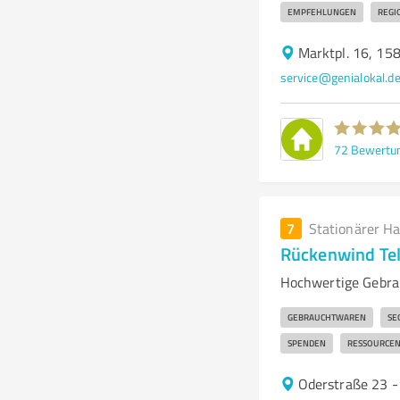
EMPFEHLUNGEN
REGI
Marktpl. 16, 15
service@genialokal.d
72
Bewertu
7
Stationärer H
Rückenwind Te
Hochwertige Gebrau
GEBRAUCHTWAREN
SE
SPENDEN
RESSOURCE
Oderstraße 23 -