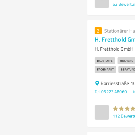
52
Bewertu
2
Stationärer H
H. Fretthold G
H. Fretthold GmbH 
BAUSTOFFE
HOCHBAU
FACHMARKT
BERATUN
Borriesstraße 
Tel. 05223 48060
i
112
Bewert