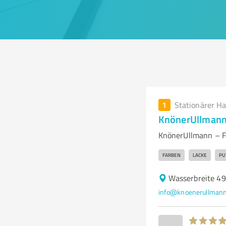
1
Stationärer H
KnönerUllman
KnönerUllmann – F
FARBEN
LACKE
PU
Wasserbreite 4
info@knoenerullmann