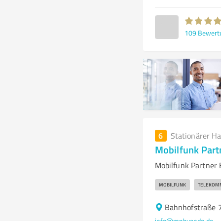
109
Bewert
6
Stationärer H
Mobilfunk Part
Mobilfunk Partner 
MOBILFUNK
TELEKOM
Bahnhofstraße 
info@mpbuende.de