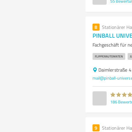
55
Bewertu
8
Stationärer H
PINBALL UNIV
Fachgeschäft für n
FLIPPERAUTOMATEN
J
Daimlerstraße 
mail@pinball-univers
186
Bewert
9
Stationärer H