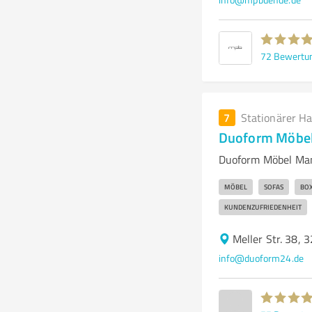
72
Bewertu
7
Stationärer H
Duoform Möbel
Duoform Möbel Man
MÖBEL
SOFAS
BOX
KUNDENZUFRIEDENHEIT
Meller Str. 38,
info@duoform24.de