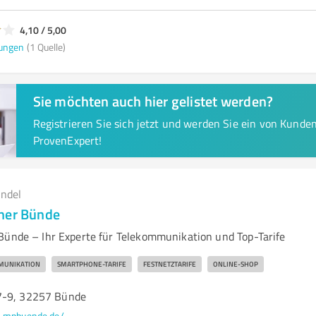
4,10 / 5,00
ungen
(1 Quelle)
Sie möchten auch hier gelistet werden?
Registrieren Sie sich jetzt und werden Sie ein von Kund
ProvenExpert!
andel
ner Bünde
Bünde – Ihr Experte für Telekommunikation und Top-Tarife
MUNIKATION
SMARTPHONE-TARIFE
FESTNETZTARIFE
ONLINE-SHOP
7-9, 32257 Bünde
mpbuende.de/