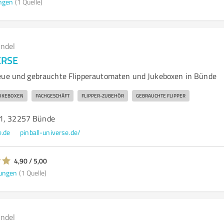
ngen
(1 Quelle)
andel
ERSE
eue und gebrauchte Flipperautomaten und Jukeboxen in Bünde
UKEBOXEN
FACHGESCHÄFT
FLIPPER-ZUBEHÖR
GEBRAUCHTE FLIPPER
41, 32257 Bünde
e.de
pinball-universe.de/
4,90 / 5,00
ungen
(1 Quelle)
andel