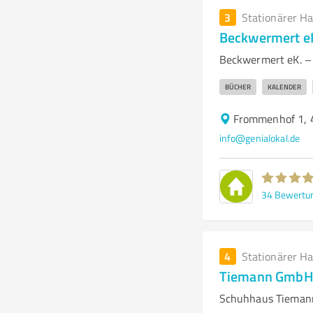
3
Stationärer H
Beckwermert e
Beckwermert eK. – 
BÜCHER
KALENDER
Frommenhof 1, 
info@genialokal.de
34
Bewertu
4
Stationärer H
Tiemann GmbH
Schuhhaus Tiemann