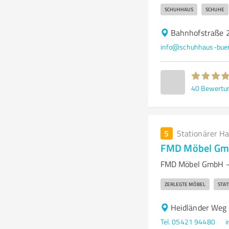
SCHUHHAUS
SCHUHE
Bahnhofstraße 
info@schuhhaus-bue
40
Bewertu
5
Stationärer H
FMD Möbel G
FMD Möbel GmbH – S
ZERLEGTE MÖBEL
STAT
Heidländer Weg
Tel. 05421 94480