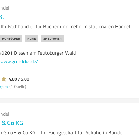
andel
K.
Ihr Fachhändler für Bücher und mehr im stationären Handel
HÖRBÜCHER
FILME
SPIELWAREN
49201 Dissen am Teutoburger Wald
www.genialokal.de/
4,80 / 5,00
ngen
(1 Quelle)
andel
 & Co KG
 GmbH & Co KG – Ihr Fachgeschäft für Schuhe in Bünde