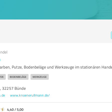
andel
n
arben, Putze, Bodenbeläge und Werkzeuge im stationären Hande
TZE
BODENBELÄGE
WERKZEUGE
9, 32257 Bünde
.de
www.knoenerullmann.de/
4,40 / 5,00