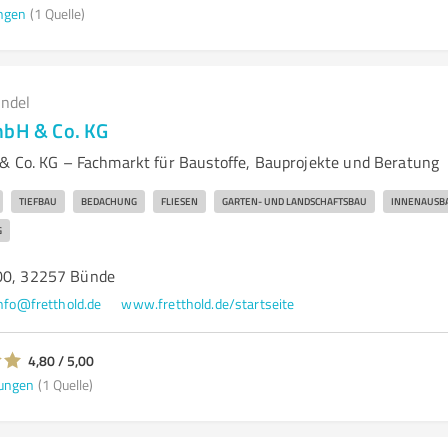
ngen
(1 Quelle)
andel
mbH & Co. KG
& Co. KG – Fachmarkt für Baustoffe, Bauprojekte und Beratung
TIEFBAU
BEDACHUNG
FLIESEN
GARTEN- UND LANDSCHAFTSBAU
INNENAUSB
G
100, 32257 Bünde
nfo@fretthold.de
www.fretthold.de/startseite
4,80 / 5,00
ungen
(1 Quelle)