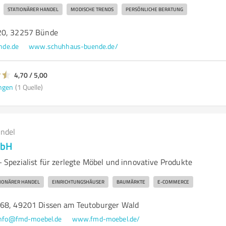
STATIONÄRER HANDEL
MODISCHE TRENDS
PERSÖNLICHE BERATUNG
20, 32257 Bünde
nde.de
www.schuhhaus-buende.de/
4,70 / 5,00
ngen
(1 Quelle)
andel
mbH
pezialist für zerlegte Möbel und innovative Produkte
IONÄRER HANDEL
EINRICHTUNGSHÄUSER
BAUMÄRKTE
E-COMMERCE
 68, 49201 Dissen am Teutoburger Wald
info@fmd-moebel.de
www.fmd-moebel.de/