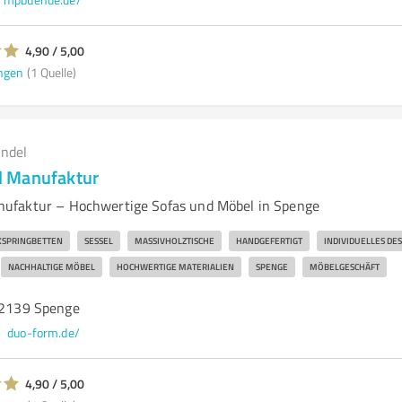
4,90 / 5,00
ngen
(1 Quelle)
andel
 Manufaktur
ufaktur – Hochwertige Sofas und Möbel in Spenge
SPRINGBETTEN
SESSEL
MASSIVHOLZTISCHE
HANDGEFERTIGT
INDIVIDUELLES DE
NACHHALTIGE MÖBEL
HOCHWERTIGE MATERIALIEN
SPENGE
MÖBELGESCHÄFT
 32139 Spenge
duo-form.de/
4,90 / 5,00