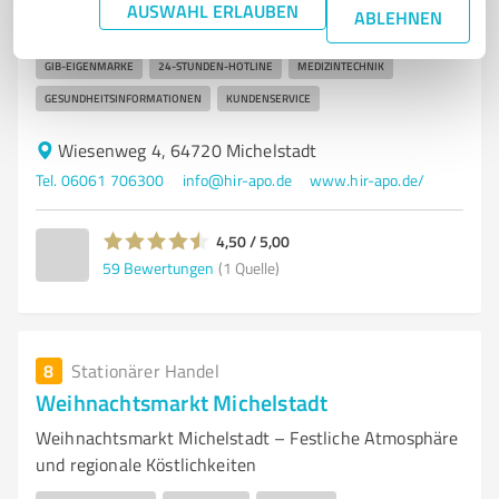
APOTHEKE
MICHELSTADT
GESUNDHEIT
ARZNEIMITTEL
AUSWAHL ERLAUBEN
ABLEHNEN
BERATUNG
HOMÖOPATHIE
NATURHEILPRODUKTE
GIB-EIGENMARKE
24-STUNDEN-HOTLINE
MEDIZINTECHNIK
GESUNDHEITSINFORMATIONEN
KUNDENSERVICE
Wiesenweg 4, 64720 Michelstadt
Tel. 06061 706300
info@hir-apo.de
www.hir-apo.de/
4,50 / 5,00
59
Bewertungen
(1 Quelle)
8
Stationärer Handel
Weihnachtsmarkt Michelstadt
Weihnachtsmarkt Michelstadt – Festliche Atmosphäre
und regionale Köstlichkeiten