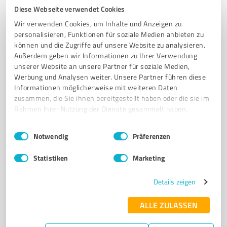
BAUMARKT
BAU
HANDWERK
HEIMWERKEN
Diese Webseite verwendet Cookies
ELEKTROWERKZEUGE
SANITÄRARTIKEL
EISEN
STAHL
Wir verwenden Cookies, um Inhalte und Anzeigen zu
TRAPEZBLECHE
PROFILBLECHE
BERATUNG
MICHELSTADT
personalisieren, Funktionen für soziale Medien anbieten zu
können und die Zugriffe auf unsere Website zu analysieren.
Industriestraße 17, 64720 Michelstadt
Außerdem geben wir Informationen zu Ihrer Verwendung
unserer Website an unsere Partner für soziale Medien,
Tel. 06061 94260
info@profi-mertins.de
Werbung und Analysen weiter. Unsere Partner führen diese
profi-mertins.com/
Informationen möglicherweise mit weiteren Daten
zusammen, die Sie ihnen bereitgestellt haben oder die sie im
4,60 / 5,00
Rahmen Ihrer Nutzung der Dienste gesammelt haben.
174
Bewertungen
(1 Quelle)
Einwilligungsauswahl
Impressum
|
Datenschutzbestimmungen
Notwendig
Präferenzen
Statistiken
Marketing
7
Stationärer Handel
Hirsch-Apotheke - Mirko Malter e.K.
Details zeigen
Umfassende Gesundheitsversorgung in der Hirsch-
ALLE ZULASSEN
Apotheke Michelstadt