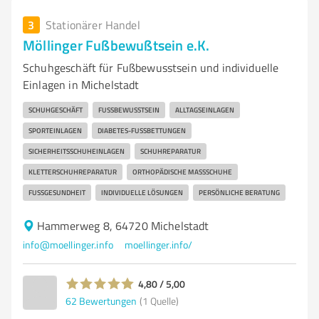
3
Stationärer Handel
Möllinger Fußbewußtsein e.K.
Schuhgeschäft für Fußbewusstsein und individuelle
Einlagen in Michelstadt
SCHUHGESCHÄFT
FUSSBEWUSSTSEIN
ALLTAGSEINLAGEN
SPORTEINLAGEN
DIABETES-FUSSBETTUNGEN
SICHERHEITSSCHUHEINLAGEN
SCHUHREPARATUR
KLETTERSCHUHREPARATUR
ORTHOPÄDISCHE MASSSCHUHE
FUSSGESUNDHEIT
INDIVIDUELLE LÖSUNGEN
PERSÖNLICHE BERATUNG
Hammerweg 8, 64720 Michelstadt
info@moellinger.info
moellinger.info/
4,80 / 5,00
62
Bewertungen
(1 Quelle)