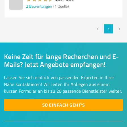
2
Bewertungen
(1 Quelle)
1
Keine Zeit für lange Recherchen und E-
Mails? Jetzt Angebote empfangen!
Lassen Sie sich einfach von passenden Experten in Ihrer
Nähe kontaktieren! Wir leiten Ihr Anliegen aus einem
kurzen Formular an bis zu 20 passende Dienstleister weiter.
SO EINFACH GEHT'S