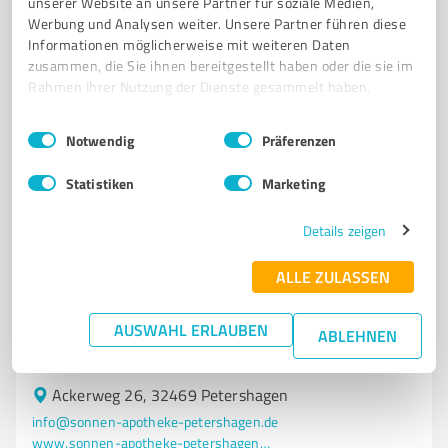
unserer Website an unsere Partner für soziale Medien,
Werbung und Analysen weiter. Unsere Partner führen diese
Informationen möglicherweise mit weiteren Daten
Sie möchten auch hier gelistet werden?
zusammen, die Sie ihnen bereitgestellt haben oder die sie im
Rahmen Ihrer Nutzung der Dienste gesammelt haben.
Registrieren Sie sich jetzt und werden Sie ein von
Kunden empfohlener ProvenExpert!
Einwilligungsauswahl
Impressum
|
Datenschutzbestimmungen
Notwendig
Präferenzen
Statistiken
Marketing
6
Stationärer Handel
Sonnen Apotheke
Details zeigen
Sonnen Apotheke – Ihr Service für Arzneimittel,
ALLE ZULASSEN
Notdienst und Gesundheitsinfos
ARZNEIMITTELRESERVIERUNG
NOTDIENSTAPOTHEKEN
AUSWAHL ERLAUBEN
ABLEHNEN
WECHSELWIRKUNGSCHECK
GESUNDHEITSMAGAZINE
APOTHEKEN-APP
Ackerweg 26, 32469 Petershagen
info@sonnen-apotheke-petershagen.de
www.sonnen-apotheke-petershagen.de/