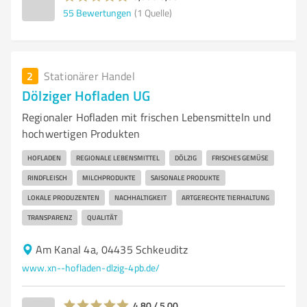
55
Bewertungen
(1 Quelle)
2
Stationärer Handel
Dölziger Hofladen UG
Regionaler Hofladen mit frischen Lebensmitteln und
hochwertigen Produkten
HOFLADEN
REGIONALE LEBENSMITTEL
DÖLZIG
FRISCHES GEMÜSE
RINDFLEISCH
MILCHPRODUKTE
SAISONALE PRODUKTE
LOKALE PRODUZENTEN
NACHHALTIGKEIT
ARTGERECHTE TIERHALTUNG
TRANSPARENZ
QUALITÄT
Am Kanal 4a, 04435 Schkeuditz
www.xn--hofladen-dlzig-4pb.de/
4,80 / 5,00