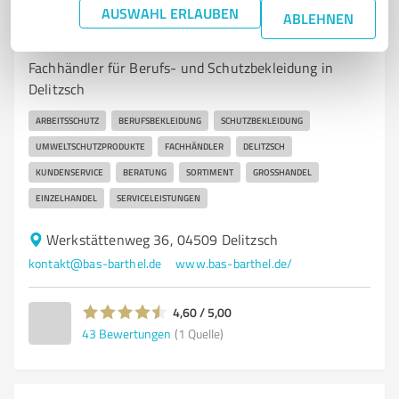
AUSWAHL ERLAUBEN
7
Stationärer Handel
ABLEHNEN
BAS-Barthel Arbeitsschutz oHG
Fachhändler für Berufs- und Schutzbekleidung in
Delitzsch
ARBEITSSCHUTZ
BERUFSBEKLEIDUNG
SCHUTZBEKLEIDUNG
UMWELTSCHUTZPRODUKTE
FACHHÄNDLER
DELITZSCH
KUNDENSERVICE
BERATUNG
SORTIMENT
GROSSHANDEL
EINZELHANDEL
SERVICELEISTUNGEN
Werkstättenweg 36, 04509 Delitzsch
kontakt@bas-barthel.de
www.bas-barthel.de/
4,60 / 5,00
43
Bewertungen
(1 Quelle)