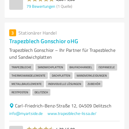
79
Bewertungen
(1 Quelle)
3
Stationärer Handel
Trapezblech Gonschior oHG
Trapezblech Gonschior – Ihr Partner für Trapezbleche
und Sandwichplatten
TRAPEZBLECHE
SANDWICHPLATTEN
BAUFACHHANDEL
ISOPANEELE
THERMOWANDELEMENTE
DACHPLATTEN
WANDVERKLEIDUNGEN
METALLBAUELEMENTE
INDIVIDUELLE LÖSUNGEN
ZUBEHÖR
RESTPOSTEN
DELITZSCH
Carl-Friedrich-Benz-Straße 12, 04509 Delitzsch
info@myartside.de
www.trapezbleche-lissa.de/