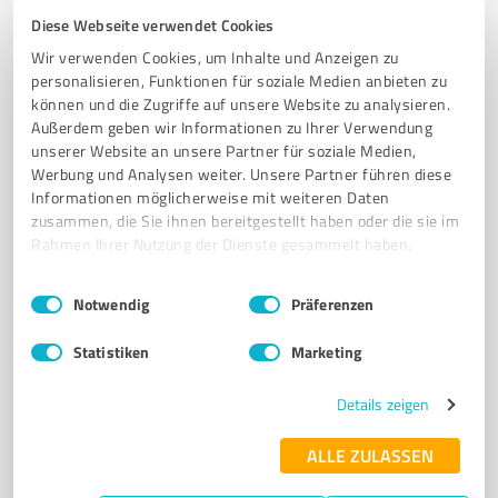
NOVA Shoppingcenter Leuna
Diese Webseite verwendet Cookies
NOVA Shoppingcenter in Leuna – Ihr Ziel für Shopping
Wir verwenden Cookies, um Inhalte und Anzeigen zu
personalisieren, Funktionen für soziale Medien anbieten zu
und Freizeitvergnügen!
können und die Zugriffe auf unsere Website zu analysieren.
EINKAUFSZENTRUM
SHOPPINGCENTER
LEUNA
MODE
Außerdem geben wir Informationen zu Ihrer Verwendung
unserer Website an unsere Partner für soziale Medien,
UNTERHALTUNGSELEKTRONIK
GASTRONOMIE
FREIZEITANGEBOTE
Werbung und Analysen weiter. Unsere Partner führen diese
FAMILIENFREUNDLICH
PARKMÖGLICHKEITEN
CENTER-APP
EVENTS
Informationen möglicherweise mit weiteren Daten
zusammen, die Sie ihnen bereitgestellt haben oder die sie im
RABATTE
Rahmen Ihrer Nutzung der Dienste gesammelt haben.
Einkaufszentrum NOVA 1, 06237 Leuna
Einwilligungsauswahl
Impressum
|
Datenschutzbestimmungen
Tel. 034638 3600
info@ece.com
Notwendig
Präferenzen
www.nova-shopping.de/
Statistiken
Marketing
4,30 / 5,00
Details zeigen
19.649
Bewertungen
(1 Quelle)
ALLE ZULASSEN