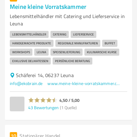
Meine kleine Vorratskammer
Lebensmittelhändler mit Catering und Lieferservice in
Leuna
LEBENSMITTELHÄNDLER
CATERING
LIEFERSERVICE
HANDGEMACHTE PRODUKTE
REGIONALE MANUFAKTUREN
BUFFET
WORKSHOPS
LEUNA
SPEISENLIEFERUNG
KULINARISCHE KURSE
EXKLUSIVE DELIKATESSEN
PERSÖNLICHE BERATUNG
Schäferei 14, 06237 Leuna
info@ekobrain.de
www.meine-kleine-vorratskammer.com/
4,50 / 5,00
43
Bewertungen
(1 Quelle)
10
Stationärer Handel