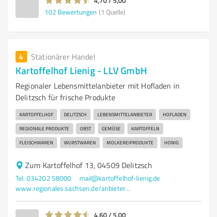
4,70 / 5,00
102
Bewertungen
(1 Quelle)
4
Stationärer Handel
Kartoffelhof Lienig - LLV GmbH
Regionaler Lebensmittelanbieter mit Hofladen in
Delitzsch für frische Produkte
KARTOFFELHOF
DELITZSCH
LEBENSMITTELANBIETER
HOFLADEN
REGIONALE PRODUKTE
OBST
GEMÜSE
KARTOFFELN
FLEISCHWAREN
WURSTWAREN
MOLKEREIPRODUKTE
HONIG
Zum Kartoffelhof 13, 04509 Delitzsch
Tel. 034202 58000
mail@kartoffelhof-lienig.de
www.regionales.sachsen.de/anbieter/details/kartoffelhof-lienig-ihr-hofladen-fuer-delitzsch-und-den-leipziger-norden
4,60 / 5,00