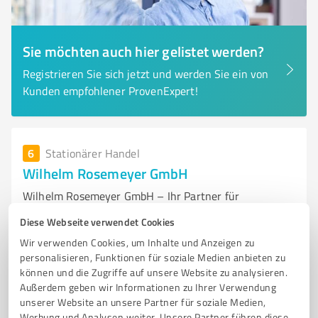
Sie möchten auch hier gelistet werden?
Registrieren Sie sich jetzt und werden Sie ein von
Kunden empfohlener ProvenExpert!
6
Stationärer Handel
Wilhelm Rosemeyer GmbH
Wilhelm Rosemeyer GmbH – Ihr Partner für
Schüttgüter, Transport und Entsorgung
Diese Webseite verwendet Cookies
SCHÜTTGÜTER
KIPPERTRANSPORTE
SCHÜTTGUTLIEFERUNG
Wir verwenden Cookies, um Inhalte und Anzeigen zu
personalisieren, Funktionen für soziale Medien anbieten zu
ENTSORGUNG
TRANSPORT
können und die Zugriffe auf unsere Website zu analysieren.
Außerdem geben wir Informationen zu Ihrer Verwendung
Im Kanaleck 2, 30926 Seelze
unserer Website an unsere Partner für soziale Medien,
info@wilhelm-rosemeyer.de
Werbung und Analysen weiter. Unsere Partner führen diese