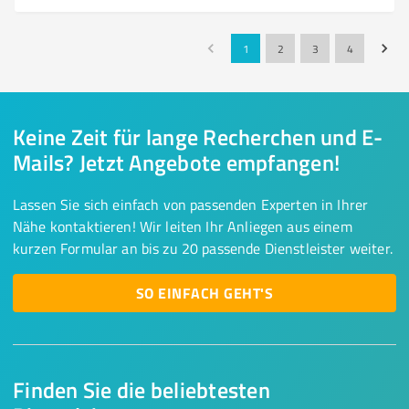
1
2
3
4
Keine Zeit für lange Recherchen und E-
Mails? Jetzt Angebote empfangen!
Lassen Sie sich einfach von passenden Experten in Ihrer
Nähe kontaktieren! Wir leiten Ihr Anliegen aus einem
kurzen Formular an bis zu 20 passende Dienstleister weiter.
SO EINFACH GEHT'S
Finden Sie die beliebtesten