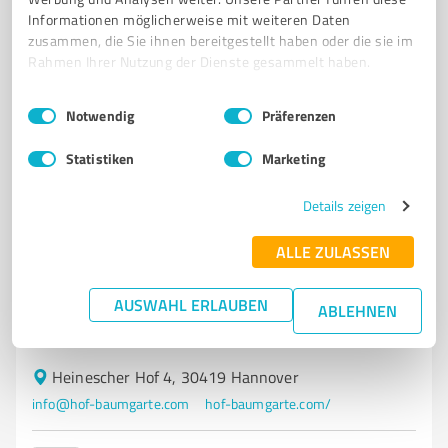
www.wilhelm-rosemeyer.de/
Informationen möglicherweise mit weiteren Daten
zusammen, die Sie ihnen bereitgestellt haben oder die sie im
Rahmen Ihrer Nutzung der Dienste gesammelt haben.
4,90 / 5,00
101
Bewertungen
(1 Quelle)
Einwilligungsauswahl
Impressum
|
Datenschutzbestimmungen
Notwendig
Präferenzen
Statistiken
Marketing
7
Stationärer Handel
Hof Baumgarte
Details zeigen
Hof Baumgarte – Landwirtschaft, Pferdepension und
ALLE ZULASSEN
frische Produkte aus Vinnhorst
AUSWAHL ERLAUBEN
LANDWIRTSCHAFT
PFERDEPENSION
DIREKTVERMARKTUNG
ABLEHNEN
HOFLADEN
REGIONALE PRODUKTE
Heinescher Hof 4, 30419 Hannover
info@hof-baumgarte.com
hof-baumgarte.com/