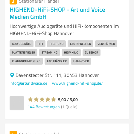
3
Stationärer Handel
HIGHEND-HiFi-SHOP - Art und Voice
Medien GmbH
Hochwertige Audiogeräte und HiFi-Komponenten im
HIGHEND-HiFi-Shop Hannover
AUDIOGERÄTE
HIFI
HIGH-END
LAUTSPRECHER
VERSTÄRKER
PLATTENSPIELER
STREAMING
HEIMKINO
ZUBEHÖR
KLANGOPTIMIERUNG
FACHHÄNDLER
HANNOVER
Davenstedter Str. 111, 30453 Hannover
info@artundvoice.de
www.highend-hifi-shop.de/
5,00 / 5,00
144
Bewertungen
(1 Quelle)