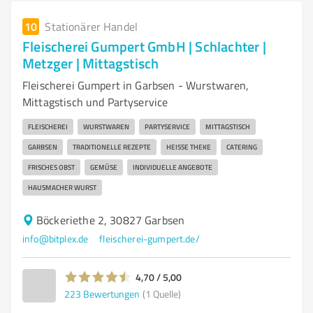
10
Stationärer Handel
Fleischerei Gumpert GmbH | Schlachter |
Metzger | Mittagstisch
Fleischerei Gumpert in Garbsen - Wurstwaren,
Mittagstisch und Partyservice
FLEISCHEREI
WURSTWAREN
PARTYSERVICE
MITTAGSTISCH
GARBSEN
TRADITIONELLE REZEPTE
HEISSE THEKE
CATERING
FRISCHES OBST
GEMÜSE
INDIVIDUELLE ANGEBOTE
HAUSMACHER WURST
Böckeriethe 2, 30827 Garbsen
info@bitplex.de
fleischerei-gumpert.de/
4,70 / 5,00
223
Bewertungen
(1 Quelle)