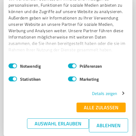
personalisieren, Funktionen für soziale Medien anbieten zu
LIEFERGEBIET
QUALITÄT
FRISCHE
SERVICE
können und die Zugriffe auf unsere Website zu analysieren.
KULINARISCHE ERLEBNISSE
FAMILIENUNTERNEHMEN
Außerdem geben wir Informationen zu Ihrer Verwendung
unserer Website an unsere Partner für soziale Medien,
Buschstückenstraße 14, 39638 Gardelegen
Werbung und Analysen weiter. Unsere Partner führen diese
Informationen möglicherweise mit weiteren Daten
Tel. 03907 77610
info@sb-recker-gardelegen.de
zusammen, die Sie ihnen bereitgestellt haben oder die sie im
www.sb-recker-gardelegen.de/
Rahmen Ihrer Nutzung der Dienste gesammelt haben.
4,00 / 5,00
Einwilligungsauswahl
Impressum
|
Datenschutzbestimmungen
Notwendig
Präferenzen
45
Bewertungen
(1 Quelle)
Statistiken
Marketing
Details zeigen
7
Stationärer Handel
AtO Atelier für technische Orthopädie |
ALLE ZULASSEN
Sanitätshaus Stendal
Individuelle Hilfsmittel und Beratung im Sanitätshaus
AUSWAHL ERLAUBEN
ABLEHNEN
AtO Stendal