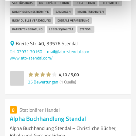
SANITÄTSHAUS
ORTHOPÄDIETECHNIK
REHATECHNIK
HILFSMITTEL
KOMPRESSIONSSTRÜMPFE
BANDAGEN
MOBILITÄTSHILFEN
INDIVIDUELLE VERSORGUNG
DIGITALE VERMESSUNG
PATIENTENBERATUNG
LEBENSQUALITÄT
STENDAL
Breite Str. 40, 39576 Stendal
Tel. 03931 70160
mail@ato-stendal.com
www.ato-stendal.com/
4,10 / 5,00
35
Bewertungen
(1 Quelle)
8
Stationärer Handel
Alpha Buchhandlung Stendal
Alpha Buchhandlung Stendal – Christliche Bücher,
Bibeln und Geschenkideen