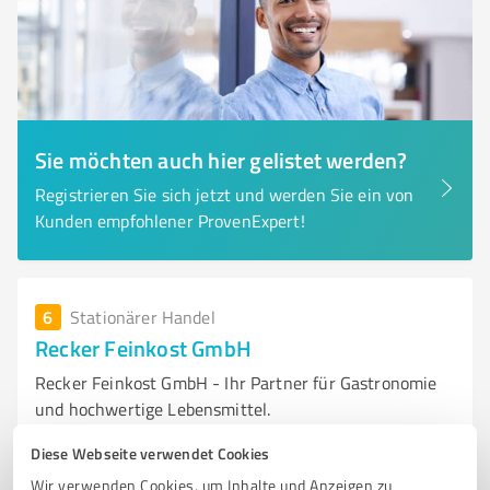
Sie möchten auch hier gelistet werden?
Registrieren Sie sich jetzt und werden Sie ein von
Kunden empfohlener ProvenExpert!
6
Stationärer Handel
Recker Feinkost GmbH
Recker Feinkost GmbH - Ihr Partner für Gastronomie
und hochwertige Lebensmittel.
RECKER FEINKOST
LEBENSMITTELANBIETER
GASTRONOMIE
Diese Webseite verwendet Cookies
HOTELLERIE
GEMEINSCHAFTSVERPFLEGUNG
REGIONALE PRODUKTE
Wir verwenden Cookies, um Inhalte und Anzeigen zu