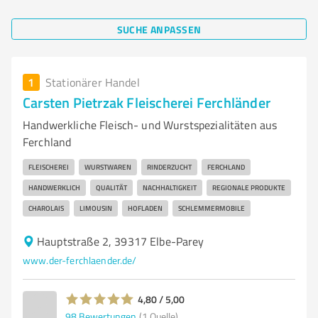
SUCHE ANPASSEN
1
Stationärer Handel
Carsten Pietrzak Fleischerei Ferchländer
Handwerkliche Fleisch- und Wurstspezialitäten aus
Ferchland
FLEISCHEREI
WURSTWAREN
RINDERZUCHT
FERCHLAND
HANDWERKLICH
QUALITÄT
NACHHALTIGKEIT
REGIONALE PRODUKTE
CHAROLAIS
LIMOUSIN
HOFLADEN
SCHLEMMERMOBILE
Hauptstraße 2, 39317 Elbe-Parey
www.der-ferchlaender.de/
4,80 / 5,00
98
Bewertungen
(1 Quelle)