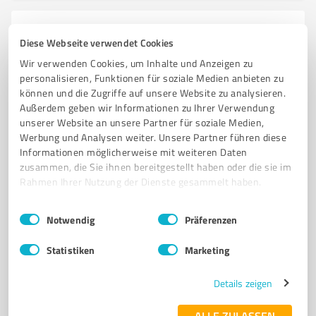
6
Stationärer Handel
Diese Webseite verwendet Cookies
Schuhhaus Ilg Markgröningen
Wir verwenden Cookies, um Inhalte und Anzeigen zu
Hochwertige Markenschuhe für die ganze Familie im
personalisieren, Funktionen für soziale Medien anbieten zu
können und die Zugriffe auf unsere Website zu analysieren.
Schuhhaus Ilg Markgröningen
Außerdem geben wir Informationen zu Ihrer Verwendung
SCHUHGESCHÄFT
MARKENSCHUHE
DAMEN
HERREN
KINDER
unserer Website an unsere Partner für soziale Medien,
Werbung und Analysen weiter. Unsere Partner führen diese
ORTHOPÄDISCHE SCHUHE
MODISCHE SCHUHE
TREKKING
TASCHEN
Informationen möglicherweise mit weiteren Daten
REPARATURSERVICE
INDIVIDUELLE BERATUNG
MARKGRÖNINGEN
zusammen, die Sie ihnen bereitgestellt haben oder die sie im
Rahmen Ihrer Nutzung der Dienste gesammelt haben.
Ostergasse 25, 71706 Markgröningen
Einwilligungsauswahl
Impressum
|
Datenschutzbestimmungen
info@schuhhaus-ilg.de
www.schuhhaus-ilg.de/
Notwendig
Präferenzen
Statistiken
Marketing
5,00 / 5,00
28
Bewertungen
(1 Quelle)
Details zeigen
ALLE ZULASSEN