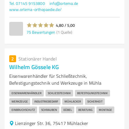
Tel. 07145 9153800
info@ortema.de
www.ortema-orthopaedie.de/
4,80 / 5,00
75
Bewertungen
(1 Quelle)
2
Stationärer Handel
Wilhelm Gössele KG
Eisenwarenhändler für Schließtechnik,
Befestigungstechnik und Werkzeuge in Mühla
EISENWARENHÄNDLER
SCHLIESSTECHNIK
BEFESTIGUNGSTECHNIK
WERKZEUGE
INDUSTRIEBEDARF
MÜHLACKER
SICHERHEIT
EINBRUCHSCHUTZ
SCHRAUBEN
DÜBEL
BERATUNG
MONTAGE
Lienzinger Str. 36, 75417 Mühlacker