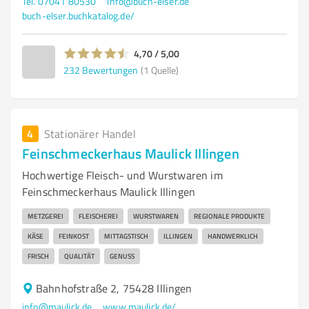
Tel. 07041 80530
info@buch-elser.de
buch-elser.buchkatalog.de/
4,70 / 5,00
232
Bewertungen
(1 Quelle)
4
Stationärer Handel
Feinschmeckerhaus Maulick Illingen
Hochwertige Fleisch- und Wurstwaren im
Feinschmeckerhaus Maulick Illingen
METZGEREI
FLEISCHEREI
WURSTWAREN
REGIONALE PRODUKTE
KÄSE
FEINKOST
MITTAGSTISCH
ILLINGEN
HANDWERKLICH
FRISCH
QUALITÄT
GENUSS
Bahnhofstraße 2, 75428 Illingen
info@maulick.de
www.maulick.de/