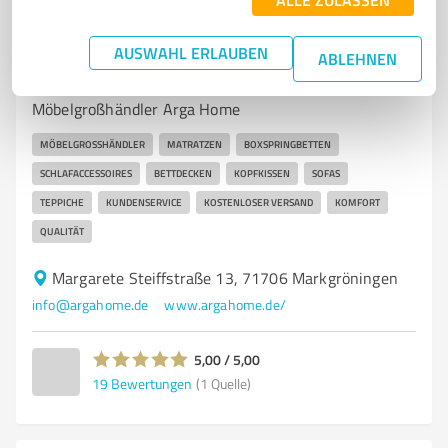
7
Stationärer Handel
Arga Handels GmbH - Arga Home
AUSWAHL ERLAUBEN
ABLEHNEN
Hochwertige Matratzen und Boxspringbetten vom
Möbelgroßhändler Arga Home
MÖBELGROSSHÄNDLER
MATRATZEN
BOXSPRINGBETTEN
SCHLAFACCESSOIRES
BETTDECKEN
KOPFKISSEN
SOFAS
TEPPICHE
KUNDENSERVICE
KOSTENLOSER VERSAND
KOMFORT
QUALITÄT
Margarete Steiffstraße 13, 71706 Markgröningen
info@argahome.de
www.argahome.de/
5,00 / 5,00
19
Bewertungen
(1 Quelle)