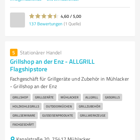
4,60 / 5,00
137
Bewertungen
(1 Quelle)
5
Stationärer Handel
Grillshop an der Enz - ALLGRILL
Flagshipstore
Fachgeschäft für Grillgeräte und Zubehör in Mühlacker
- Grillshop an der Enz
GRILLSHOP
GRILLGERÄTE
MÜHLACKER
ALLGRILL
GASGRILLS
HOLZKOHLEGRILLS
OUTDOORKÜCHEN
GRILLZUBEHÖR
GRILLSEMINARE
GUSSEISENPRODUKTE
GRILLWERKZEUGE
FACHGESCHÄFT
Kanalstraße 20, 75417 Mühlacker