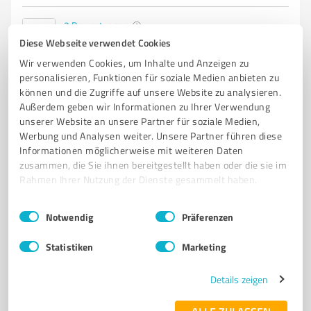
2
Bewertungen
von 3 veröffentlicht
Diese Webseite verwendet Cookies
Wir verwenden Cookies, um Inhalte und Anzeigen zu
personalisieren, Funktionen für soziale Medien anbieten zu
können und die Zugriffe auf unsere Website zu analysieren.
Außerdem geben wir Informationen zu Ihrer Verwendung
unserer Website an unsere Partner für soziale Medien,
Werbung und Analysen weiter. Unsere Partner führen diese
Informationen möglicherweise mit weiteren Daten
zusammen, die Sie ihnen bereitgestellt haben oder die sie im
Rahmen Ihrer Nutzung der Dienste gesammelt haben.
Einwilligungsauswahl
Impressum
|
Datenschutzbestimmungen
Sie möchten auch hier gelistet werden?
Notwendig
Präferenzen
Registrieren Sie sich jetzt und werden Sie ein von
Statistiken
Marketing
Kunden empfohlener ProvenExpert!
Details zeigen
1