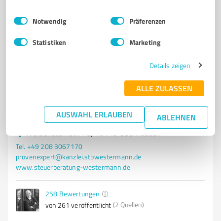
Einwilligungsauswahl
Impressum
|
Datenschutzbestimmungen
Notwendig
Präferenzen
5
Steuerberatung & Buchhaltung
Westermann TAX GmbH
Statistiken
Marketing
Steuerberatungsgesellschaft
Details zeigen
Steuerberatung, Unternehmensberatung, Gestaltung,
Steueroptimierung
ALLE ZULASSEN
STEUERERKLÄRUNG
FINANZBUCHFÜHRUNG
LOHNBUCHFÜHRUNG
JAHRESABSCHLUSS
BILANZ
EINKOMMENSTEUER
BERATUNG
AUSWAHL ERLAUBEN
ABLEHNEN
Weißensteinstr. 70, 46149 Oberhausen
Tel. +49 208 3067170
provenexpert@kanzlei.stbwestermann.de
www.steuerberatung-westermann.de
258
Bewertungen
(2 Quellen)
von 261 veröffentlicht