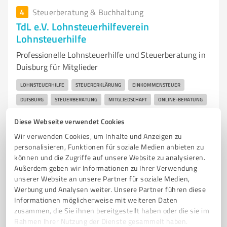
4
Steuerberatung & Buchhaltung
TdL e.V. Lohnsteuerhilfeverein
Lohnsteuerhilfe
Professionelle Lohnsteuerhilfe und Steuerberatung in
Duisburg für Mitglieder
LOHNSTEUERHILFE
STEUERERKLÄRUNG
EINKOMMENSTEUER
DUISBURG
STEUERBERATUNG
MITGLIEDSCHAFT
ONLINE-BERATUNG
VERMIETUNG
KAPITALVERMÖGEN
STEUERLICHE UNTERSTÜTZUNG
Diese Webseite verwendet Cookies
FACHWISSEN
KUNDENORIENTIERUNG
Wir verwenden Cookies, um Inhalte und Anzeigen zu
personalisieren, Funktionen für soziale Medien anbieten zu
Weseler Str. 128, 47169 Duisburg
können und die Zugriffe auf unsere Website zu analysieren.
info@tdl-ev.de
tdl-ev.de/
Außerdem geben wir Informationen zu Ihrer Verwendung
unserer Website an unsere Partner für soziale Medien,
Werbung und Analysen weiter. Unsere Partner führen diese
4,40 / 5,00
Informationen möglicherweise mit weiteren Daten
5
Bewertungen
(1 Quelle)
zusammen, die Sie ihnen bereitgestellt haben oder die sie im
Rahmen Ihrer Nutzung der Dienste gesammelt haben.