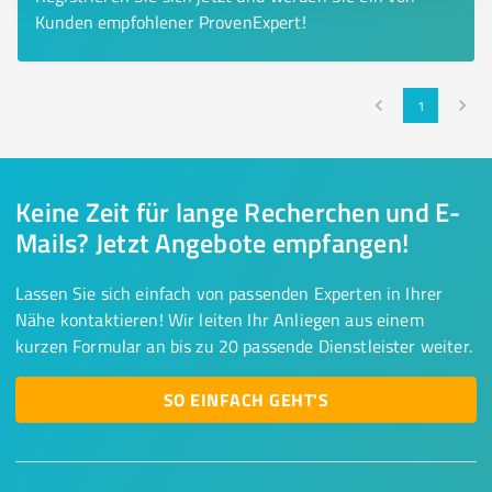
Kunden empfohlener ProvenExpert!
1
Keine Zeit für lange Recherchen und E-
Mails? Jetzt Angebote empfangen!
Lassen Sie sich einfach von passenden Experten in Ihrer
Nähe kontaktieren! Wir leiten Ihr Anliegen aus einem
kurzen Formular an bis zu 20 passende Dienstleister weiter.
SO EINFACH GEHT'S