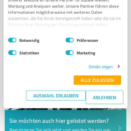
c/o Postflex #7623, Emsdettener Str. 10, 48268
Werbung und Analysen weiter. Unsere Partner führen diese
Greven
Informationen möglicherweise mit weiteren Daten
Tel. +49 212 25085203
zusammen, die Sie ihnen bereitgestellt haben oder die sie im
impressum@support.bws-giant.de
www.bws-giant.de/
Rahmen Ihrer Nutzung der Dienste gesammelt haben.
Einwilligungsauswahl
Impressum
|
Datenschutzbestimmungen
0,00 / 5,00
Notwendig
Präferenzen
Nicht bewertet
0
Statistiken
Marketing
Details zeigen
ALLE ZULASSEN
AUSWAHL ERLAUBEN
ABLEHNEN
Sie möchten auch hier gelistet werden?
Registrieren Sie sich jetzt und werden Sie ein von