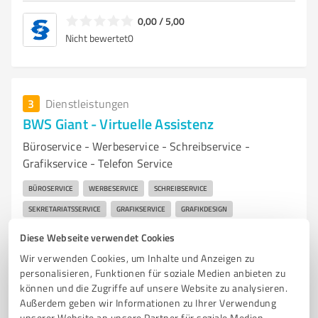
0,00 / 5,00
Nicht bewertet
0
3
Dienstleistungen
BWS Giant - Virtuelle Assistenz
Büroservice - Werbeservice - Schreibservice -
Grafikservice - Telefon Service
BÜROSERVICE
WERBESERVICE
SCHREIBSERVICE
SEKRETARIATSSERVICE
GRAFIKSERVICE
GRAFIKDESIGN
INKOGNITO SERVICE
ASSISTENZ (OFFICE-) SERVICE
VIRTUELLE ASSISTENZ
Diese Webseite verwendet Cookies
NETZSERVICE
SOCIAL - MEDIA SUPPORT
SOCIAL-MEDIA MANAGER
Wir verwenden Cookies, um Inhalte und Anzeigen zu
SOCIAL- MEDIA CREATOR
WEBSITESERVICE
WEBDESIGNER
personalisieren, Funktionen für soziale Medien anbieten zu
können und die Zugriffe auf unsere Website zu analysieren.
TELEFONSERVICE
Außerdem geben wir Informationen zu Ihrer Verwendung
unserer Website an unsere Partner für soziale Medien,