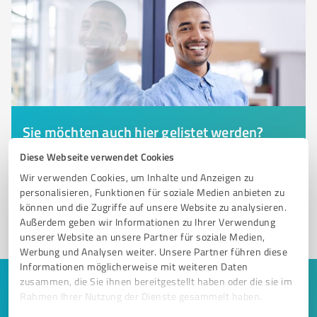
Sie möchten auch hier gelistet werden?
Registrieren Sie sich jetzt und werden Sie ein von
Diese Webseite verwendet Cookies
Kunden empfohlener ProvenExpert!
Wir verwenden Cookies, um Inhalte und Anzeigen zu
personalisieren, Funktionen für soziale Medien anbieten zu
können und die Zugriffe auf unsere Website zu analysieren.
Außerdem geben wir Informationen zu Ihrer Verwendung
1
unserer Website an unsere Partner für soziale Medien,
Werbung und Analysen weiter. Unsere Partner führen diese
Informationen möglicherweise mit weiteren Daten
zusammen, die Sie ihnen bereitgestellt haben oder die sie im
Keine Zeit für lange Recherchen und E-
Rahmen Ihrer Nutzung der Dienste gesammelt haben.
Mails? Jetzt Angebote empfangen!