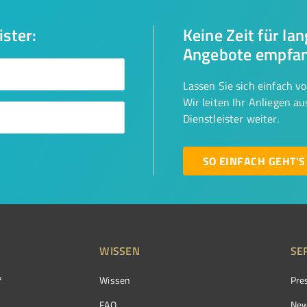
ister:
Keine Zeit für la
Angebote empfa
Lassen Sie sich einfach v
Wir leiten Ihr Anliegen a
Dienstleister weiter.
SO EINFACH GEHT'S
WISSEN
SE
?
Wissen
Pre
FAQ
New