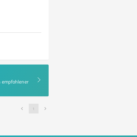
en empfohlener
1