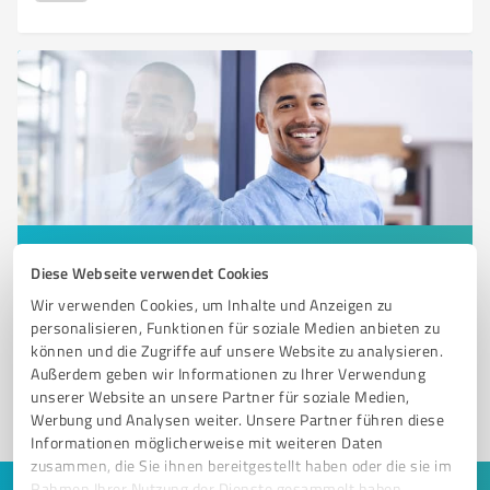
Sie möchten auch hier gelistet werden?
Diese Webseite verwendet Cookies
Registrieren Sie sich jetzt und werden Sie ein von
Wir verwenden Cookies, um Inhalte und Anzeigen zu
Kunden empfohlener ProvenExpert!
personalisieren, Funktionen für soziale Medien anbieten zu
können und die Zugriffe auf unsere Website zu analysieren.
Außerdem geben wir Informationen zu Ihrer Verwendung
unserer Website an unsere Partner für soziale Medien,
1
Werbung und Analysen weiter. Unsere Partner führen diese
Informationen möglicherweise mit weiteren Daten
zusammen, die Sie ihnen bereitgestellt haben oder die sie im
Rahmen Ihrer Nutzung der Dienste gesammelt haben.