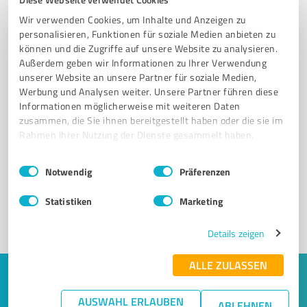
Wir verwenden Cookies, um Inhalte und Anzeigen zu
personalisieren, Funktionen für soziale Medien anbieten zu
können und die Zugriffe auf unsere Website zu analysieren.
Außerdem geben wir Informationen zu Ihrer Verwendung
unserer Website an unsere Partner für soziale Medien,
Werbung und Analysen weiter. Unsere Partner führen diese
Informationen möglicherweise mit weiteren Daten
zusammen, die Sie ihnen bereitgestellt haben oder die sie im
Sie möchten auch hier gelistet werden?
Rahmen Ihrer Nutzung der Dienste gesammelt haben.
Registrieren Sie sich jetzt und werden Sie ein von
Einwilligungsauswahl
Impressum
|
Datenschutzbestimmungen
Kunden empfohlener ProvenExpert!
Notwendig
Präferenzen
Statistiken
Marketing
1
Details zeigen
ALLE ZULASSEN
Keine Zeit für lange Recherchen und E-
AUSWAHL ERLAUBEN
Mails? Jetzt Angebote empfangen!
ABLEHNEN