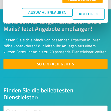
AUSWAHL ERLAUBEN
ABLEHNEN
Keine Zeit für lange Recherchen und E-
Mails? Jetzt Angebote empfangen!
Lassen Sie sich einfach von passenden Experten in Ihrer
Nähe kontaktieren! Wir leiten Ihr Anliegen aus einem
kurzen Formular an bis zu 20 passende Dienstleister weiter.
SO EINFACH GEHT'S
Finden Sie die beliebtesten
Dienstleister: