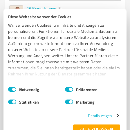
16
Bewertungen
(3 Quellen)
von 18 veröffentlicht
Diese Webseite verwendet Cookies
Wir verwenden Cookies, um Inhalte und Anzeigen zu
personalisieren, Funktionen für soziale Medien anbieten zu
können und die Zugriffe auf unsere Website zu analysieren.
Außerdem geben wir Informationen zu Ihrer Verwendung
unserer Website an unsere Partner für soziale Medien,
Werbung und Analysen weiter. Unsere Partner führen diese
Informationen möglicherweise mit weiteren Daten
zusammen, die Sie ihnen bereitgestellt haben oder die sie im
Rahmen Ihrer Nutzung der Dienste gesammelt haben.
Einwilligungsauswahl
Impressum
|
Datenschutzbestimmungen
Sie möchten auch hier gelistet werden?
Notwendig
Präferenzen
Registrieren Sie sich jetzt und werden Sie ein von
Statistiken
Marketing
Kunden empfohlener ProvenExpert!
Details zeigen
1
ALLE ZULASSEN