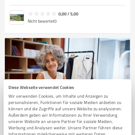
0,00 / 5,00
Nicht bewertet
0
Diese Webseite verwendet Cookies
Sie möchten auch hier gelistet werden?
Wir verwenden Cookies, um Inhalte und Anzeigen zu
personalisieren, Funktionen für soziale Medien anbieten zu
Registrieren Sie sich jetzt und werden Sie ein von
können und die Zugriffe auf unsere Website zu analysieren.
Kunden empfohlener ProvenExpert!
Außerdem geben wir Informationen zu Ihrer Verwendung
unserer Website an unsere Partner für soziale Medien,
Werbung und Analysen weiter. Unsere Partner führen diese
Informationen möglicherweise mit weiteren Daten