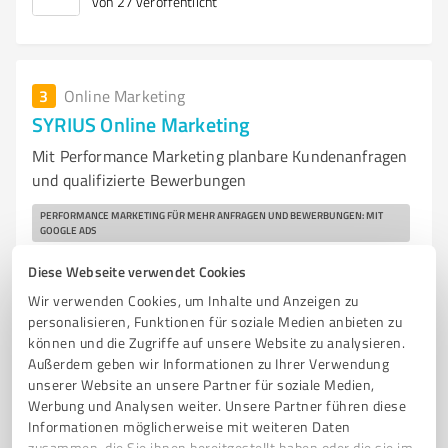
von 27 veröffentlicht
3
Online Marketing
SYRIUS Online Marketing
Mit Performance Marketing planbare Kundenanfragen
und qualifizierte Bewerbungen
PERFORMANCE MARKETING FÜR MEHR ANFRAGEN UND BEWERBUNGEN: MIT
GOOGLE ADS
SEO
SOCIAL MEDIA (ADS)
CONTENT
LANDINGPAGES & FUNNELS
Diese Webseite verwendet Cookies
WEBSEITEN
TRACKING & ANALYTICS UND KI & AUTOMATISIERUNGEN.
Wir verwenden Cookies, um Inhalte und Anzeigen zu
personalisieren, Funktionen für soziale Medien anbieten zu
Zehntwiesenstraße 44A, 76275 Ettlingen
können und die Zugriffe auf unsere Website zu analysieren.
Tel. +49 176 57878067
Außerdem geben wir Informationen zu Ihrer Verwendung
anfrageprovenexpert@syrius-online-marketing.de
unserer Website an unsere Partner für soziale Medien,
www.syrius-online-marketing.de/
Werbung und Analysen weiter. Unsere Partner führen diese
Informationen möglicherweise mit weiteren Daten
zusammen, die Sie ihnen bereitgestellt haben oder die sie im