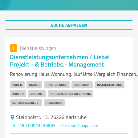
SUCHE ANPASSEN
1
Dienstleistungen
Dienstleistungsunternehmen / Liebel
Projekt.- & Betriebs.- Management
Renovierung,Haus,Wohnung,Kauf,Urteil,Vergleich,Finanzen,
BAUEN
UMBAU
RENOVIERUNG
SANIERUNG
INSTANDHALTUNG
KAUFEN
ANGEBOT
NEBENKOSTENABRECHNUNG
SCHLÜSSELVERLUST
REINIGUNG
Steinhofstr. 13, 76228 Karlsruhe
Tel. +49 700543235893
dlu-liebel.hpage.com