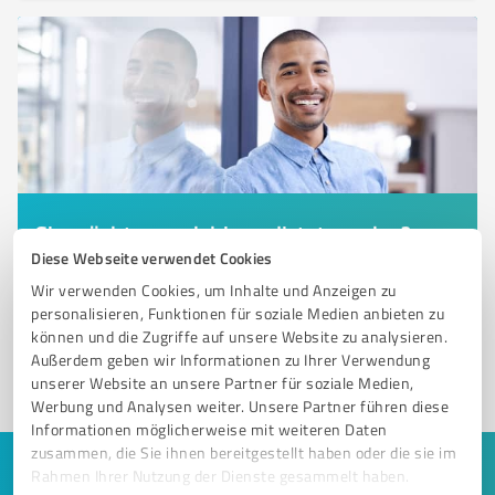
Sie möchten auch hier gelistet werden?
Diese Webseite verwendet Cookies
Registrieren Sie sich jetzt und werden Sie ein von
Wir verwenden Cookies, um Inhalte und Anzeigen zu
Kunden empfohlener ProvenExpert!
personalisieren, Funktionen für soziale Medien anbieten zu
können und die Zugriffe auf unsere Website zu analysieren.
Außerdem geben wir Informationen zu Ihrer Verwendung
1
unserer Website an unsere Partner für soziale Medien,
Werbung und Analysen weiter. Unsere Partner führen diese
Informationen möglicherweise mit weiteren Daten
zusammen, die Sie ihnen bereitgestellt haben oder die sie im
Rahmen Ihrer Nutzung der Dienste gesammelt haben.
Keine Zeit für lange Recherchen und E-