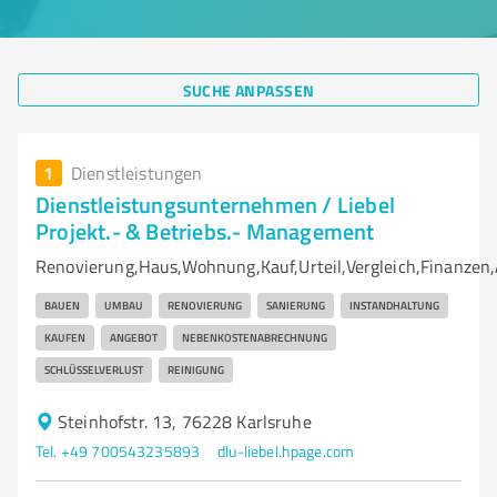
SUCHE ANPASSEN
1
Dienstleistungen
Dienstleistungsunternehmen / Liebel
Projekt.- & Betriebs.- Management
Renovierung,Haus,Wohnung,Kauf,Urteil,Vergleich,Finanzen,
BAUEN
UMBAU
RENOVIERUNG
SANIERUNG
INSTANDHALTUNG
KAUFEN
ANGEBOT
NEBENKOSTENABRECHNUNG
SCHLÜSSELVERLUST
REINIGUNG
Steinhofstr. 13, 76228 Karlsruhe
Tel. +49 700543235893
dlu-liebel.hpage.com