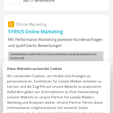
von 27 veröffentlicht
3
Online Marketing
SYRIUS Online Marketing
Mit Performance Marketing planbare Kundenanfragen
und qualifizierte Bewerbungen
PERFORMANCE MARKETING FÜR MEHR ANFRAGEN UND BEWERBUNGEN: MIT
GOOGLE ADS
SEO
SOCIAL MEDIA (ADS)
CONTENT
LANDINGPAGES & FUNNELS
Diese Webseite verwendet Cookies
WEBSEITEN
TRACKING & ANALYTICS UND KI & AUTOMATISIERUNGEN.
Wir verwenden Cookies, um Inhalte und Anzeigen zu
personalisieren, Funktionen für soziale Medien anbieten zu
Zehntwiesenstraße 44A, 76275 Ettlingen
können und die Zugriffe auf unsere Website zu analysieren.
Tel. +49 176 57878067
Außerdem geben wir Informationen zu Ihrer Verwendung
anfrageprovenexpert@syrius-online-marketing.de
unserer Website an unsere Partner für soziale Medien,
www.syrius-online-marketing.de/
Werbung und Analysen weiter. Unsere Partner führen diese
Informationen möglicherweise mit weiteren Daten
zusammen, die Sie ihnen bereitgestellt haben oder die sie im