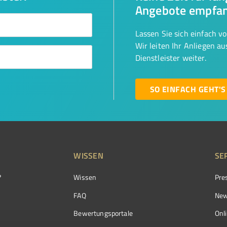
Angebote empfa
Lassen Sie sich einfach v
Wir leiten Ihr Anliegen a
Dienstleister weiter.
SO EINFACH GEHT'S
WISSEN
SE
?
Wissen
Pre
FAQ
New
Bewertungsportale
Onl