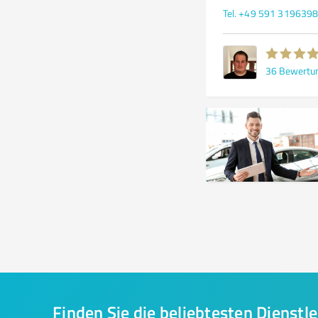
Tel. +49 591 319639
36
Bewertu
Finden Sie die beliebtesten Dienstle