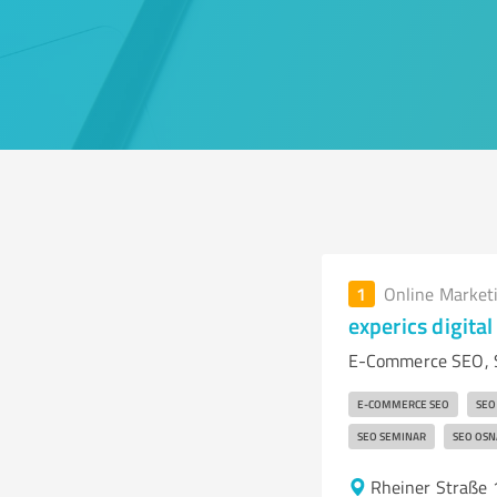
1
Online Market
experics digit
E-Commerce SEO, S
E-COMMERCE SEO
SEO
SEO SEMINAR
SEO OSN
Rheiner Straße 