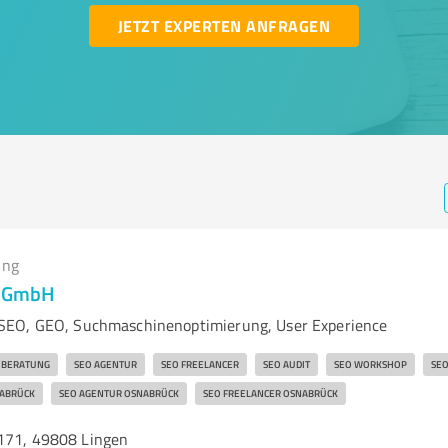
JETZT EXPERTEN ANFRAGEN
ing
al GmbH
EO, GEO, Suchmaschinenoptimierung, User Experience
 BERATUNG
SEO AGENTUR
SEO FREELANCER
SEO AUDIT
SEO WORKSHOP
SEO
ABRÜCK
SEO AGENTUR OSNABRÜCK
SEO FREELANCER OSNABRÜCK
171, 49808 Lingen