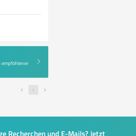
en empfohlener
1
nge Recherchen und E-Mails? Jetzt