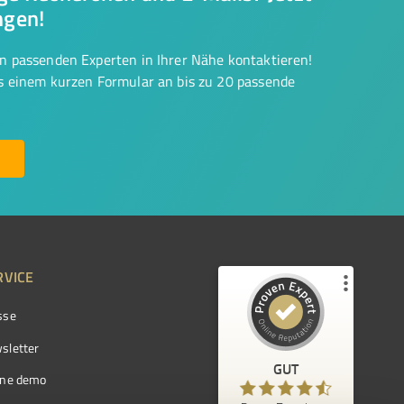
ngen!
on passenden Experten in Ihrer Nähe kontaktieren!
us einem kurzen Formular an bis zu 20 passende
RVICE
sse
Kundenbewertungen und Erfahrungen zu
ProvenExpert.com
sletter
GUT
%
97
GUT
ine demo
Empfehlungen auf