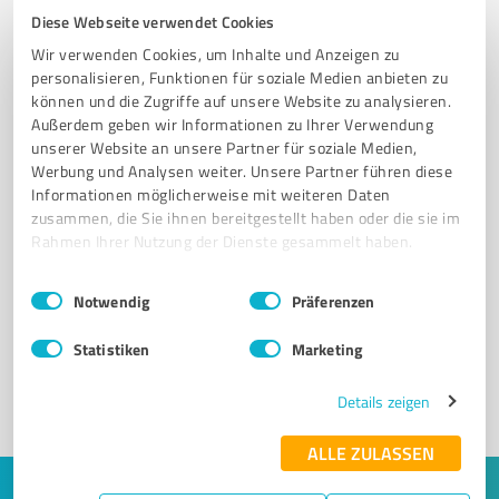
Diese Webseite verwendet Cookies
Wir verwenden Cookies, um Inhalte und Anzeigen zu
personalisieren, Funktionen für soziale Medien anbieten zu
können und die Zugriffe auf unsere Website zu analysieren.
Außerdem geben wir Informationen zu Ihrer Verwendung
unserer Website an unsere Partner für soziale Medien,
Werbung und Analysen weiter. Unsere Partner führen diese
Informationen möglicherweise mit weiteren Daten
zusammen, die Sie ihnen bereitgestellt haben oder die sie im
Rahmen Ihrer Nutzung der Dienste gesammelt haben.
Sie möchten auch hier gelistet werden?
Einwilligungsauswahl
Impressum
|
Datenschutzbestimmungen
Registrieren Sie sich jetzt und werden Sie ein von
Notwendig
Präferenzen
Kunden empfohlener ProvenExpert!
Statistiken
Marketing
Details zeigen
1
ALLE ZULASSEN