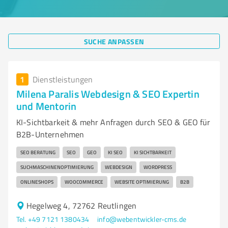
SUCHE ANPASSEN
1
Dienstleistungen
Milena Paralis Webdesign & SEO Expertin
und Mentorin
KI-Sichtbarkeit & mehr Anfragen durch SEO & GEO für
B2B-Unternehmen
SEO BERATUNG
SEO
GEO
KI SEO
KI SICHTBARKEIT
SUCHMASCHINENOPTIMIERUNG
WEBDESIGN
WORDPRESS
ONLINESHOPS
WOOCOMMERCE
WEBSITE OPTIMIERUNG
B2B
Hegelweg 4, 72762 Reutlingen
Tel. +49 7121 1380434
info@webentwickler-cms.de