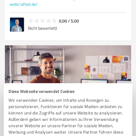
webcrafted.de/
0,00 / 5,00
Nicht bewertet
0
Diese Webseite verwendet Cookies
Wir verwenden Cookies, um Inhalte und Anzeigen zu
Sie möchten auch hier gelistet werden?
personalisieren, Funktionen für soziale Medien anbieten zu
können und die Zugriffe auf unsere Website zu analysieren.
Registrieren Sie sich jetzt und werden Sie ein von
Außerdem geben wir Informationen zu Ihrer Verwendung
Kunden empfohlener ProvenExpert!
unserer Website an unsere Partner für soziale Medien,
Werbung und Analysen weiter. Unsere Partner führen diese