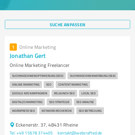
SUCHE ANPASSEN
1
Online Marketing
Jonathan Gert
Online Marketing Freelancer
SUCHMASCHINENOPTIMIERUNG (SEO)
SUCHMASCHINENWERBUNG (SEA)
ONLINE MARKETING
SEO
CONTENT MARKETING
GOOGLE ADS KAMPAGNEN
RELAUNCH SEO
LOCAL SEO
DIGITALES MARKETING
SEO STRATEGIE
SEO ANALYSE
WORDPRESS SEO
KEYWORD RECHERCHE
SEO BETREUUNG
Eckenerstr. 37, 48431 Rheine
Tel. +49 15678 374405
kontakt@webcrafted.de