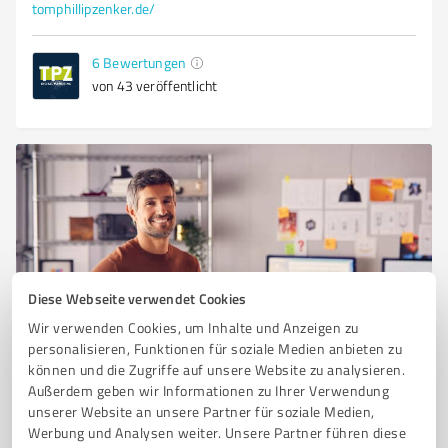
tomphillipzenker.de/
6
Bewertungen
von 43 veröffentlicht
Diese Webseite verwendet Cookies
Wir verwenden Cookies, um Inhalte und Anzeigen zu
Sie möchten auch hier gelistet werden?
personalisieren, Funktionen für soziale Medien anbieten zu
können und die Zugriffe auf unsere Website zu analysieren.
Registrieren Sie sich jetzt und werden Sie ein von
Außerdem geben wir Informationen zu Ihrer Verwendung
Kunden empfohlener ProvenExpert!
unserer Website an unsere Partner für soziale Medien,
Werbung und Analysen weiter. Unsere Partner führen diese