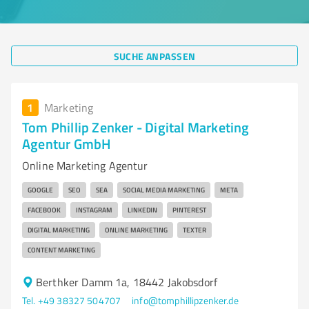
SUCHE ANPASSEN
1
Marketing
Tom Phillip Zenker - Digital Marketing
Agentur GmbH
Online Marketing Agentur
GOOGLE
SEO
SEA
SOCIAL MEDIA MARKETING
META
FACEBOOK
INSTAGRAM
LINKEDIN
PINTEREST
DIGITAL MARKETING
ONLINE MARKETING
TEXTER
CONTENT MARKETING
Berthker Damm 1a, 18442 Jakobsdorf
Tel. +49 38327 504707
info@tomphillipzenker.de